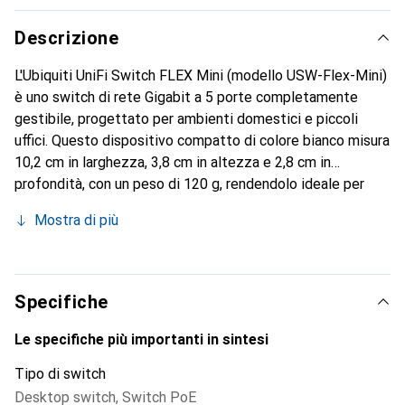
Descrizione
L'Ubiquiti UniFi Switch FLEX Mini (modello USW-Flex-Mini)
è uno switch di rete Gigabit a 5 porte completamente
gestibile, progettato per ambienti domestici e piccoli
uffici. Questo dispositivo compatto di colore bianco misura
10,2 cm in larghezza, 3,8 cm in altezza e 2,8 cm in
profondità, con un peso di 120 g, rendendolo ideale per
installazioni in spazi ristretti, come dietro ai televisori o in
Mostra di più
armadi per i media. Dispone di cinque porte Ethernet RJ45
con supporto per 1 Gigabit, adatte a dispositivi come
console di gioco, dispositivi di streaming e computer. Le
opzioni di alimentazione includono Power over Ethernet
Specifiche
(PoE) 802.3af/at tramite la porta 1 o l'alimentatore USB
Type-C da 5V, 1A incluso, eliminando la necessità di una
Le specifiche più importanti in sintesi
presa separata quando si utilizza il PoE. Come switch
Tipo di switch
gestibile, offre funzionalità avanzate di gestione della
Desktop switch
,
Switch PoE
rete, come Quality of Service (QoS) per la priorizzazione