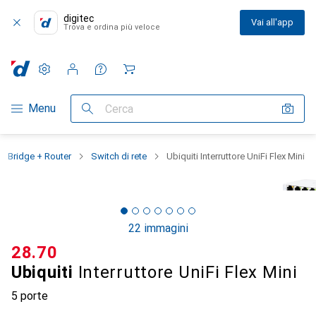
digitec
Vai all'app
Trova e ordina più veloce
Impostazioni
Conto cliente
Liste di confronto
Liste dei desideri
Carrello
Categoria Navigazione
Menu
Cerca
Bridge + Router
Switch di rete
Ubiquiti Interruttore UniFi Flex Mini
22 immagini
CHF
28.70
Ubiquiti
Interruttore UniFi Flex Mini
5 porte