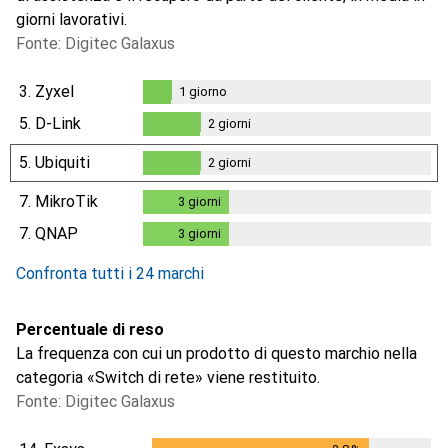
giorni lavorativi.
Fonte: Digitec Galaxus
3.
Zyxel
1
giorno
1
giorno
5.
D-Link
2
giorni
2
giorni
5.
Ubiquiti
2
giorni
2
giorni
7.
MikroTik
3
giorni
3
giorni
7.
QNAP
3
giorni
3
giorni
Confronta tutti i 24 marchi
Percentuale di reso
La frequenza con cui un prodotto di questo marchio nella
categoria «Switch di rete» viene restituito.
Fonte: Digitec Galaxus