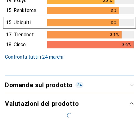
14.
Exsys
2.8
%
2.8
%
15.
Renkforce
3
%
3
%
15.
Ubiquiti
3
%
3
%
17.
Trendnet
3.1
%
3.1
%
18.
Cisco
3.6
%
3.6
%
Confronta tutti i 24 marchi
Domande sul prodotto
34
Valutazioni del prodotto