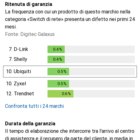
Ritenuta di garanzia
La frequenza con cui un prodotto di questo marchio nella
categoria «Switch di rete» presenta un difetto nei primi 24
mesi.
Fonte: Digitec Galaxus
7.
D-Link
0.4
%
0.4
%
7.
Shelly
0.4
%
0.4
%
10.
Ubiquiti
0.5
%
0.5
%
10.
Zyxel
0.5
%
0.5
%
12.
Trendnet
0.6
%
0.6
%
Confronta tutti i 24 marchi
Durata della garanzia
Il tempo di elaborazione che intercorre tra l'arrivo al centro
di assistenza e il recupero da parte del cliente, in media in