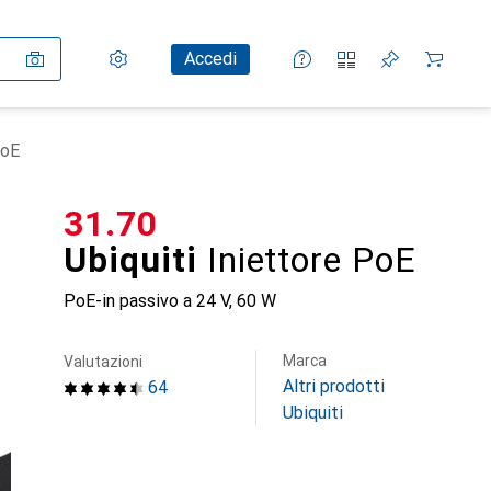
Impostazioni
Conto cliente
Liste di confronto
Liste dei desideri
Carrello
Accedi
PoE
CHF
31.70
Ubiquiti
Iniettore PoE
PoE-in passivo a 24 V, 60 W
Marca
Valutazioni
Altri prodotti
64
Ubiquiti