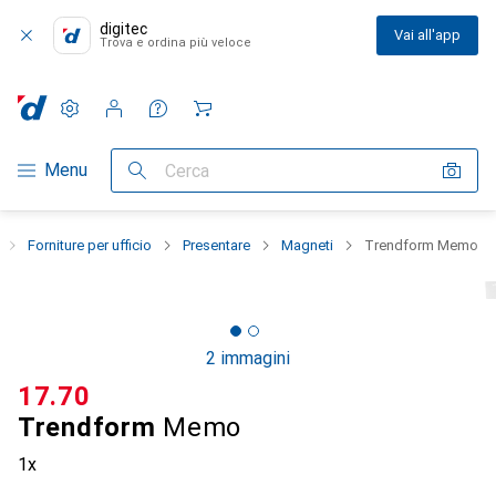
digitec
Vai all'app
Trova e ordina più veloce
Impostazioni
Conto cliente
Liste di confronto
Liste dei desideri
Carrello
Categoria Navigazione
Menu
Cerca
Forniture per ufficio
Presentare
Magneti
Trendform Memo
2 immagini
CHF
17.70
Trendform
Memo
1x