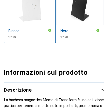
Bianco
Nero
CHF
17.70
CHF
17.70
Informazioni sul prodotto
Descrizione
La bacheca magnetica Memo di Trendform è una soluzione
pratica per tenere a mente note importanti, promemoria o