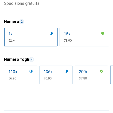
spedizione gratuita
Numero
2
1x
15x
CHF
52.–
CHF
73.90
Numero fogli
4
110x
136x
200x
CHF
56.90
CHF
76.90
CHF
37.80