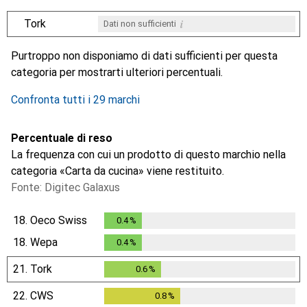
i
Tork
Dati non sufficienti
i
i
i
i
Dati non sufficienti
Dati non sufficienti
Dati non sufficienti
Dati non sufficienti
Purtroppo non disponiamo di dati sufficienti per questa
categoria per mostrarti ulteriori percentuali.
Confronta tutti i 29 marchi
Percentuale di reso
La frequenza con cui un prodotto di questo marchio nella
categoria «Carta da cucina» viene restituito.
Fonte: Digitec Galaxus
18.
Oeco Swiss
0.4
%
0.4
%
18.
Wepa
0.4
%
0.4
%
21.
Tork
0.6
%
0.6
%
22.
CWS
0.8
%
0.8
%