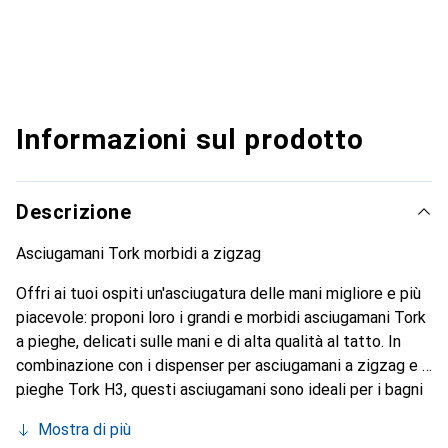
Informazioni sul prodotto
Descrizione
Asciugamani Tork morbidi a zigzag
Offri ai tuoi ospiti un'asciugatura delle mani migliore e più
piacevole: proponi loro i grandi e morbidi asciugamani Tork
a pieghe, delicati sulle mani e di alta qualità al tatto. In
combinazione con i dispenser per asciugamani a zigzag e a
pieghe Tork H3, questi asciugamani sono ideali per i bagni
con un elevato afflusso di visitatori. Occupano poco spazio
Mostra di più
e offrono comfort e igiene ai tuoi ospiti.