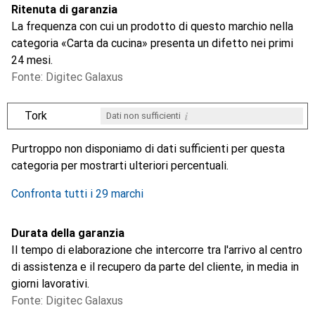
Ritenuta di garanzia
La frequenza con cui un prodotto di questo marchio nella
categoria «Carta da cucina» presenta un difetto nei primi
24 mesi.
Fonte: Digitec Galaxus
i
Tork
Dati non sufficienti
i
i
i
i
Dati non sufficienti
Dati non sufficienti
Dati non sufficienti
Dati non sufficienti
Purtroppo non disponiamo di dati sufficienti per questa
categoria per mostrarti ulteriori percentuali.
Confronta tutti i 29 marchi
Durata della garanzia
Il tempo di elaborazione che intercorre tra l'arrivo al centro
di assistenza e il recupero da parte del cliente, in media in
giorni lavorativi.
Fonte: Digitec Galaxus