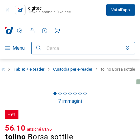
digitec
Vai all'app
Trova e ordina più veloce
Impostazioni
Conto cliente
Liste di confronto
Liste dei desideri
Carrello
Categoria Navigazione
Menu
Cerca
let
Tablet + eReader
Custodia per e-reader
tolino Borsa sottile
7 immagini
−9%
CHF
56.10
anziché
CHF
61.95
tolino
Borsa sottile