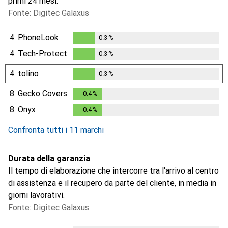
primi 24 mesi.
Fonte: Digitec Galaxus
4.
PhoneLook
0.3
%
0.3
%
4.
Tech-Protect
0.3
%
0.3
%
4.
tolino
0.3
%
0.3
%
8.
Gecko Covers
0.4
%
0.4
%
8.
Onyx
0.4
%
0.4
%
Confronta tutti i 11 marchi
Durata della garanzia
Il tempo di elaborazione che intercorre tra l'arrivo al centro
di assistenza e il recupero da parte del cliente, in media in
giorni lavorativi.
Fonte: Digitec Galaxus