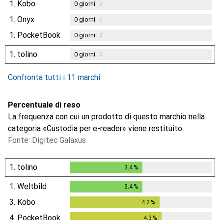
1.
Kobo
i
0
giorni
1.
Onyx
i
0
giorni
1.
PocketBook
i
0
giorni
1.
tolino
i
0
giorni
Confronta tutti i 11 marchi
Percentuale di reso
La frequenza con cui un prodotto di questo marchio nella
categoria «Custodia per e-reader» viene restituito.
Fonte: Digitec Galaxus
1.
tolino
3.4
%
3.4
%
1.
Weltbild
3.4
%
3.4
%
3.
Kobo
4.2
%
4.2
%
4.
PocketBook
4.3
%
4.3
%