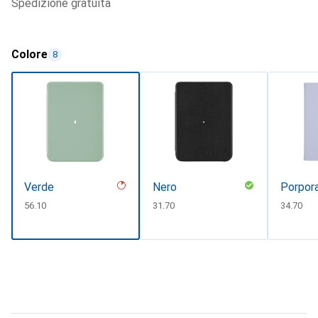
spedizione gratuita
Colore
8
Verde
Nero
Porpora
CHF
56.10
CHF
31.70
CHF
34.70