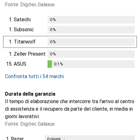
Fonte: Digitec Galaxus
1.
Satechi
0
%
1.
Subsonic
0
%
1.
Titanwolf
0
%
1.
Zeller Present
0
%
15.
ASUS
0.1
%
0.1
%
Confronta tutti i 54 marchi
Durata della garanzia
Il tempo di elaborazione che intercorre tra l'arrivo al centro
di assistenza e il recupero da parte del cliente, in media in
giorni lavorativi.
Fonte: Digitec Galaxus
1.
Razer
i
0
giorni