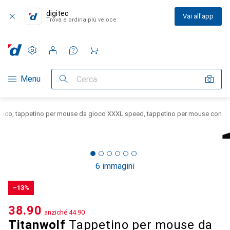
digitec
Vai all'app
Trova e ordina più veloce
Impostazioni
Conto cliente
Liste di confronto
Liste dei desideri
Carrello
Categoria Navigazione
Menu
Cerca
ioco, tappetino per mouse da gioco XXXL speed, tappetino per mouse con
6 immagini
−13%
CHF
38.90
anziché
CHF
44.90
Titanwolf
Tappetino per mouse da