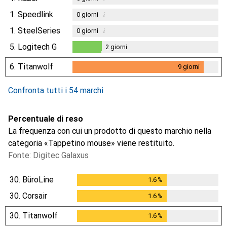
1.
Speedlink
i
0
giorni
1.
SteelSeries
i
0
giorni
5.
Logitech G
2
giorni
2
giorni
6.
Titanwolf
9
giorni
9
giorni
Confronta tutti i 54 marchi
Percentuale di reso
La frequenza con cui un prodotto di questo marchio nella
categoria «Tappetino mouse» viene restituito.
Fonte: Digitec Galaxus
30.
BüroLine
1.6
%
1.6
%
30.
Corsair
1.6
%
1.6
%
30.
Titanwolf
1.6
%
1.6
%