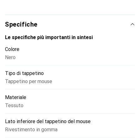
come gli utenti di programmi Office e grafica trarranno
vantaggio da un controllo del mouse preciso.
Specifiche
Le specifiche più importanti in sintesi
Colore
Nero
Tipo di tappetino
Tappetino per mouse
Materiale
Tessuto
Lato inferiore del tappetino del mouse
Rivestimento in gomma