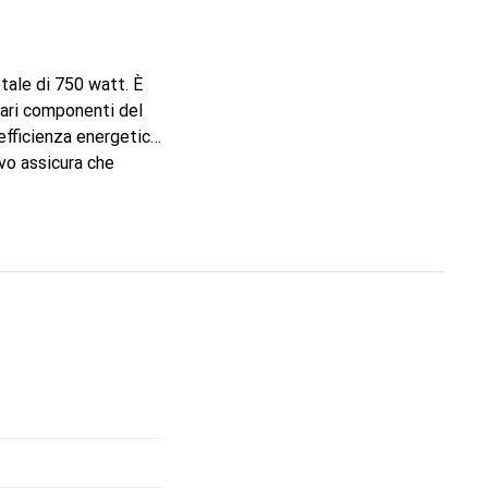
ale di 750 watt. È
vari componenti del
efficienza energetica
ivo assicura che
arantisce un
 consente
 a 240 V e il