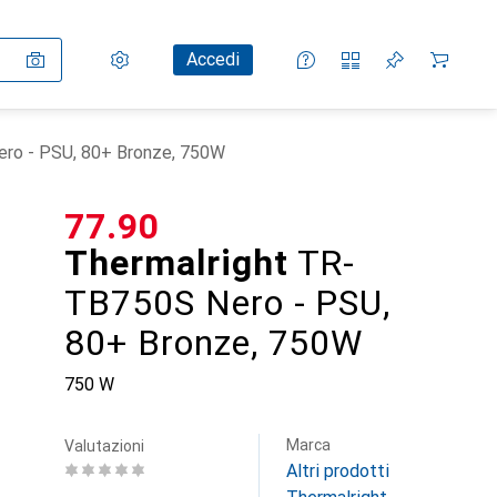
Impostazioni
Conto cliente
Liste di confronto
Liste dei desideri
Carrello
Accedi
ro - PSU, 80+ Bronze, 750W
CHF
77.90
Thermalright
TR-
TB750S Nero - PSU,
80+ Bronze, 750W
750 W
Marca
Valutazioni
Altri prodotti