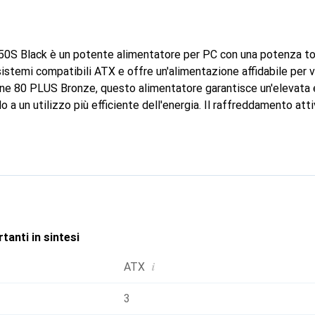
50S Black è un potente alimentatore per PC con una potenza tot
sistemi compatibili ATX e offre un'alimentazione affidabile per 
one 80 PLUS Bronze, questo alimentatore garantisce un'elevata 
do a un utilizzo più efficiente dell'energia. Il raffreddamento att
fresco anche sotto carico elevato, mentre la ventola da 12 cm g
so. Il TR-TB750S è dotato di un connettore ATX 20+4 pin, che
 nei sistemi esistenti. La tensione di ingresso universale da 100
 rendono una scelta flessibile per diverse applicazioni.
tanti in sintesi
i
ATX
3