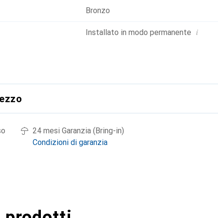
Bronzo
i
Installato in modo permanente
rezzo
so
24 mesi Garanzia (Bring-in)
Condizioni di garanzia
 prodotti