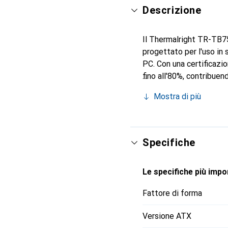
Descrizione
Il Thermalright TR-TB7
progettato per l'uso in 
PC. Con una certificazi
fino all'80%, contribuen
l'alimentatore rimanga 
Mostra di più
funzionamento silenzio
un'integrazione semplice
supporto per 50/60 Hz lo
Specifiche
Le specifiche più impor
Fattore di forma
Versione ATX