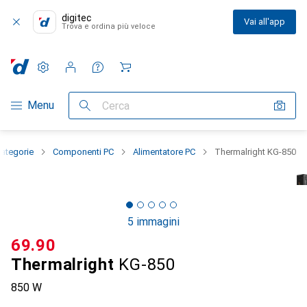
digitec
Vai all'app
Trova e ordina più veloce
Impostazioni
Conto cliente
Liste di confronto
Liste dei desideri
Carrello
Categoria Navigazione
Menu
Cerca
categorie
Componenti PC
Alimentatore PC
Thermalright KG-850
5 immagini
CHF
69.90
Thermalright
KG-850
850 W