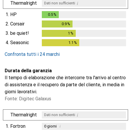
i
Thermalright
Dati non sufficienti
1.
HP
0.5
%
0.5
%
2.
Corsair
0.9
%
0.9
%
3.
be quiet!
1
%
1
%
4.
Seasonic
1.1
%
1.1
%
Confronta tutti i 24 marchi
Durata della garanzia
Il tempo di elaborazione che intercorre tra l'arrivo al centro
di assistenza e il recupero da parte del cliente, in media in
giorni lavorativi.
Fonte: Digitec Galaxus
i
Thermalright
Dati non sufficienti
1.
Fortron
i
0
giorni