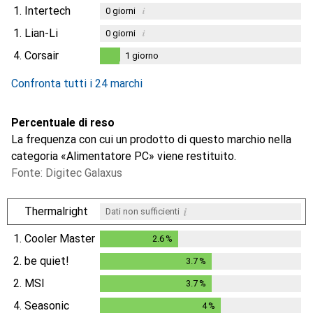
1.
Intertech
i
0
giorni
1.
Lian-Li
i
0
giorni
4.
Corsair
1
giorno
1
giorno
Confronta tutti i 24 marchi
Percentuale di reso
La frequenza con cui un prodotto di questo marchio nella
categoria «Alimentatore PC» viene restituito.
Fonte: Digitec Galaxus
i
Thermalright
Dati non sufficienti
1.
Cooler Master
2.6
%
2.6
%
2.
be quiet!
3.7
%
3.7
%
2.
MSI
3.7
%
3.7
%
4.
Seasonic
4
%
4
%