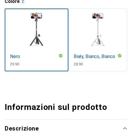
Colore
2
Nero
Biały, Bianco, Bianco
CHF
29.90
CHF
28.90
Informazioni sul prodotto
Descrizione