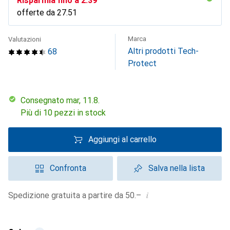
Risparmia fino a
CHF
2.39
offerte da
CHF
27.51
Marca
Valutazioni
Altri prodotti Tech-
68
Protect
Consegnato mar, 11.8.
Più di 10 pezzi in stock
Aggiungi al carrello
Confronta
Salva nella lista
i
Spedizione gratuita a partire da 50.–