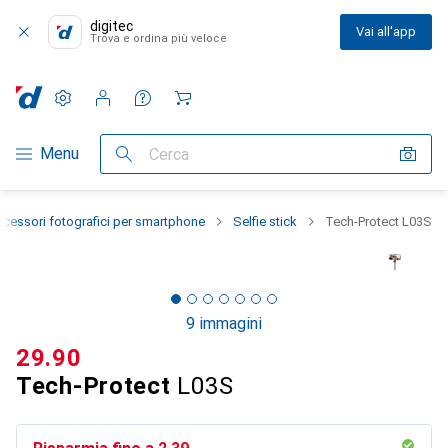
digitec
Vai all'app
Trova e ordina più veloce
Impostazioni
Conto cliente
Liste di confronto
Liste dei desideri
Carrello
Categoria Navigazione
Menu
Cerca
ccessori fotografici per smartphone
Selfie stick
Tech-Protect L03S
9 immagini
CHF
29.90
Tech-Protect
L03S