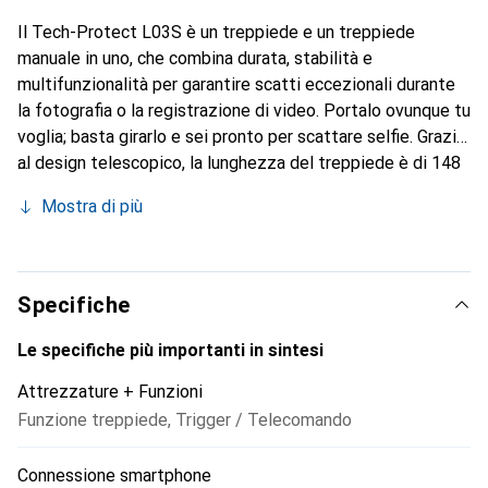
Il Tech-Protect L03S è un treppiede e un treppiede
manuale in uno, che combina durata, stabilità e
multifunzionalità per garantire scatti eccezionali durante
la fotografia o la registrazione di video. Portalo ovunque tu
voglia; basta girarlo e sei pronto per scattare selfie. Grazie
al design telescopico, la lunghezza del treppiede è di 148
cm. Quando è piegato, la sua lunghezza è di circa 30 cm. La
Mostra di più
testa mobile (180°) consente di posizionare lo smartphone
sia in verticale che in orizzontale. Il supporto rotante a
360° tiene il telefono in modo molto saldo e sicuro,
permettendoti di scattare foto da qualsiasi angolazione, e
Specifiche
l'ergonomia del L03S si sente molto bene in mano. Le
maniglie e la parte inferiore delle gambe sono dotate di
Le specifiche più importanti in sintesi
pad in silicone antiscivolo che garantiscono stabilità su
Attrezzature + Funzioni
qualsiasi superficie. Il set include un pratico telecomando
Funzione treppiede
,
Trigger / Telecomando
con una portata fino a 12 metri. Dimensione minima quando
è piegato: 33 cm. Dimensione massima quando è piegato:
Connessione smartphone
148 cm. Compatibile con iOS e Android.