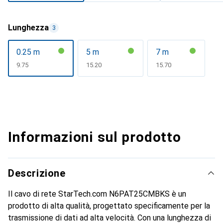
Lunghezza
3
0.25 m
5 m
7 m
CHF
9.75
CHF
15.20
CHF
15.70
Informazioni sul prodotto
Descrizione
Il cavo di rete StarTech.com N6PAT25CMBKS è un
prodotto di alta qualità, progettato specificamente per la
trasmissione di dati ad alta velocità. Con una lunghezza di