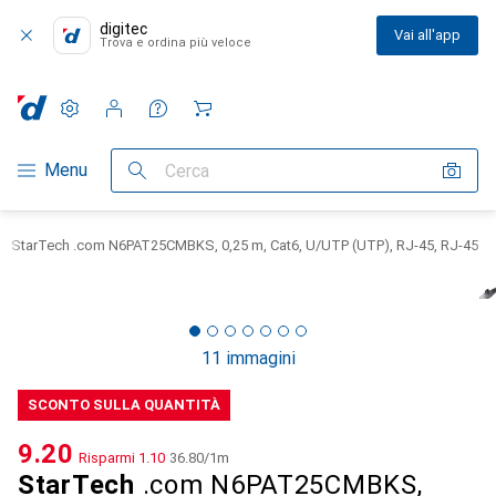
digitec
Vai all'app
Trova e ordina più veloce
Impostazioni
Conto cliente
Liste di confronto
Liste dei desideri
Carrello
Categoria Navigazione
Menu
Cerca
StarTech .com N6PAT25CMBKS, 0,25 m, Cat6, U/UTP (UTP), RJ-45, RJ-45
11 immagini
SCONTO SULLA QUANTITÀ
CHF
9.20
Risparmi
CHF
1.10
CHF
36.80
/
1m
StarTech
.com N6PAT25CMBKS,