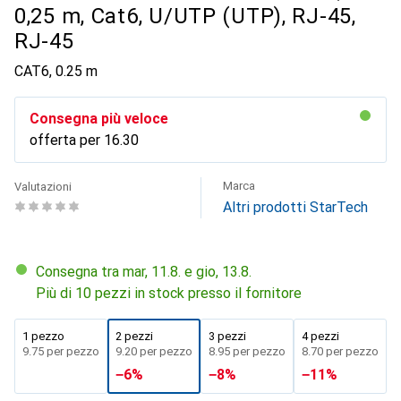
0,25 m, Cat6, U/UTP (UTP), RJ-45,
RJ-45
CAT6, 0.25 m
Consegna più veloce
offerta per
CHF
16.30
Marca
Valutazioni
Altri prodotti StarTech
Consegna tra mar, 11.8. e gio, 13.8.
Più di 10 pezzi in stock presso il fornitore
1 pezzo
2 pezzi
3 pezzi
4 pezzi
CHF
9.75
per pezzo
CHF
9.20
per pezzo
CHF
8.95
per pezzo
CHF
8.70
per pezzo
−
6
%
−
8
%
−
11
%