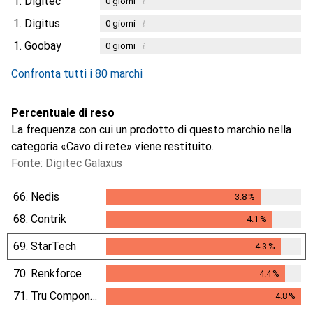
1.
Digitec
i
0
giorni
1.
Digitus
i
0
giorni
1.
Goobay
i
0
giorni
Confronta tutti i 80 marchi
Percentuale di reso
La frequenza con cui un prodotto di questo marchio nella
categoria «Cavo di rete» viene restituito.
Fonte: Digitec Galaxus
66.
Nedis
3.8
%
3.8
%
68.
Contrik
4.1
%
4.1
%
69.
StarTech
4.3
%
4.3
%
70.
Renkforce
4.4
%
4.4
%
71.
Tru Components
4.8
%
4.8
%