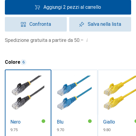
Aggiungi 2 pezzi al carrello
Confronta
Salva nella lista
i
Spedizione gratuita a partire da 50.–
Colore
6
Nero
Blu
Giallo
CHF
9.75
CHF
9.70
CHF
9.80