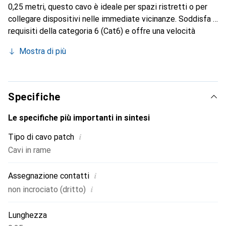
0,25 metri, questo cavo è ideale per spazi ristretti o per
collegare dispositivi nelle immediate vicinanze. Soddisfa i
requisiti della categoria 6 (Cat6) e offre una velocità
massima di trasmissione dati fino a 10 Gigabit al secondo,
Mostra di più
rendendolo un'ottima scelta per le moderne applicazioni di
rete. Il cavo è dotato di una protezione U/UTP che
garantisce una trasmissione del segnale affidabile. I
connettori RJ-45 placcati in oro assicurano una maggiore
Specifiche
resistenza alla corrosione e una connessione ottimale. Con
un design snello e un diametro di soli 3,6 millimetri, questo
Le specifiche più importanti in sintesi
cavo è non solo funzionale, ma anche salvaspazio.
i
Tipo di cavo patch
Cavi in rame
i
Assegnazione contatti
i
non incrociato (dritto)
Lunghezza