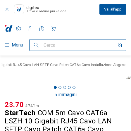
digitec
Vai all'app
Trova e ordina più veloce
Impostazioni
Conto cliente
Liste di confronto
Liste dei desideri
Carrello
Categoria Navigazione
Menu
Cerca
igabit RJ45 Cavo LAN SFTP Cavo Patch CAT6a Cavo Installazione Abgesc
5 immagini
CHF
23.70
CHF
4.74
/
1m
StarTech
COM 5m Cavo CAT6a
LSZH 10 Gigabit RJ45 Cavo LAN
SFTP Cavo Patch CAT6a Cavo