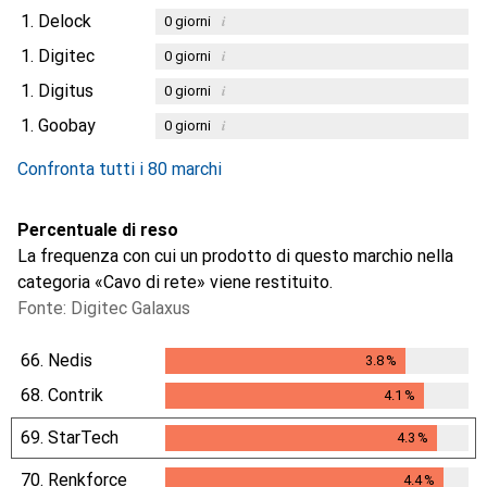
1.
Delock
i
0
giorni
1.
Digitec
i
0
giorni
1.
Digitus
i
0
giorni
1.
Goobay
i
0
giorni
Confronta tutti i 80 marchi
Percentuale di reso
La frequenza con cui un prodotto di questo marchio nella
categoria «Cavo di rete» viene restituito.
Fonte: Digitec Galaxus
66.
Nedis
3.8
%
3.8
%
68.
Contrik
4.1
%
4.1
%
69.
StarTech
4.3
%
4.3
%
70.
Renkforce
4.4
%