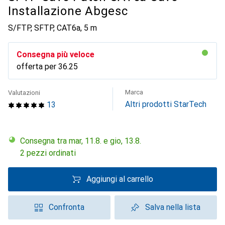
Installazione Abgesc
S/FTP, SFTP, CAT6a, 5 m
Consegna più veloce
offerta per
CHF
36.25
Marca
Valutazioni
Altri prodotti StarTech
13
Consegna tra mar, 11.8. e gio, 13.8.
2 pezzi ordinati
Aggiungi al carrello
Confronta
Salva nella lista