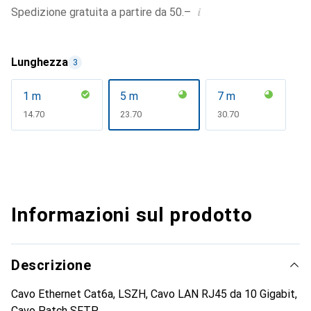
i
Spedizione gratuita a partire da 50.–
Lunghezza
3
1 m
5 m
7 m
CHF
14.70
CHF
23.70
CHF
30.70
Informazioni sul prodotto
Descrizione
Cavo Ethernet Cat6a, LSZH, Cavo LAN RJ45 da 10 Gigabit,
Cavo Patch SFTP