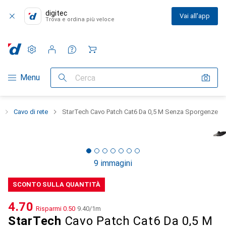
digitec
Vai all'app
Trova e ordina più veloce
Impostazioni
Conto cliente
Liste di confronto
Liste dei desideri
Carrello
Categoria Navigazione
Menu
Cerca
Cavo di rete
StarTech Cavo Patch Cat6 Da 0,5 M Senza Sporgenze
9 immagini
SCONTO SULLA QUANTITÀ
CHF
4.70
Risparmi
CHF
0.50
CHF
9.40
/
1m
StarTech
Cavo Patch Cat6 Da 0,5 M