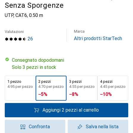
Senza Sporgenze
UTP, CAT6, 0.50 m
Marca
Valutazioni
Altri prodotti StarTech
26
Consegnato dopodomani
Solo 3 pezzi in stock
1 pezzo
2 pezzi
3 pezzi
4 pezzi
CHF
4.95
per pezzo
CHF
4.70
per pezzo
CHF
4.55
per pezzo
CHF
4.45
per pezzo
−
5
%
−
8
%
−
10
%
Aggiungi 2 pezzi al carrello
Confronta
Salva nella lista