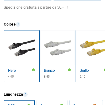
i
Spedizione gratuita a partire da 50.–
Colore
5
Nero
Bianco
Giallo
CHF
4.95
CHF
8.55
CHF
5.10
Lunghezza
6