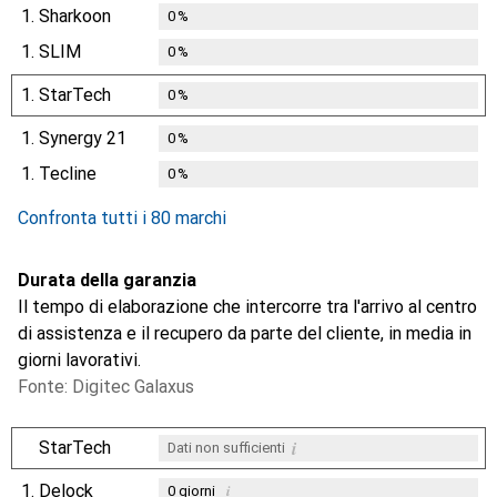
1.
Sharkoon
0
%
1.
SLIM
0
%
1.
StarTech
0
%
1.
Synergy 21
0
%
1.
Tecline
0
%
Confronta tutti i 80 marchi
Durata della garanzia
Il tempo di elaborazione che intercorre tra l'arrivo al centro
di assistenza e il recupero da parte del cliente, in media in
giorni lavorativi.
Fonte: Digitec Galaxus
i
StarTech
Dati non sufficienti
1.
Delock
i
0
giorni