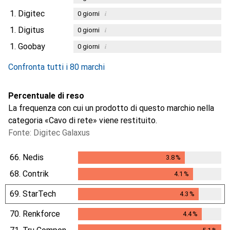
1.
Digitec
i
0
giorni
1.
Digitus
i
0
giorni
1.
Goobay
i
0
giorni
Confronta tutti i 80 marchi
Percentuale di reso
La frequenza con cui un prodotto di questo marchio nella
categoria «Cavo di rete» viene restituito.
Fonte: Digitec Galaxus
66.
Nedis
3.8
%
3.8
%
68.
Contrik
4.1
%
4.1
%
69.
StarTech
4.3
%
4.3
%
70.
Renkforce
4.4
%
4.4
%