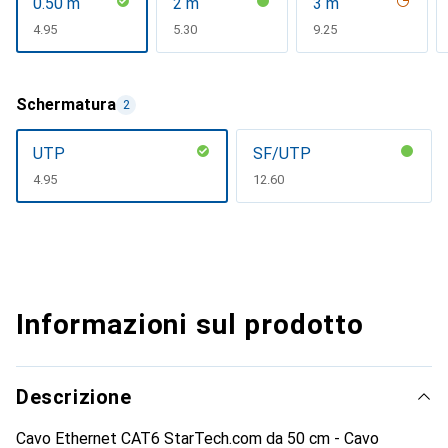
0.50 m
2 m
3 m
CHF
4.95
CHF
5.30
CHF
9.25
Schermatura
2
UTP
SF/UTP
CHF
4.95
CHF
12.60
Informazioni sul prodotto
Descrizione
Cavo Ethernet CAT6 StarTech.com da 50 cm - Cavo