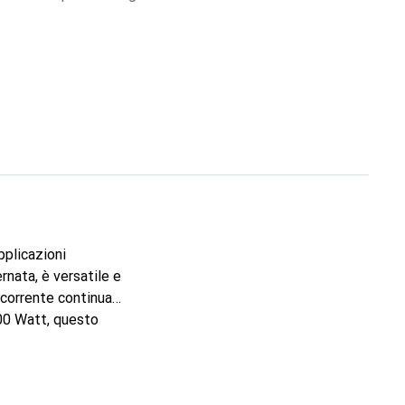
pplicazioni
rnata, è versatile e
n corrente continua
300 Watt, questo
ni compatte di 166
5 mm, consentono
 per gli utenti che