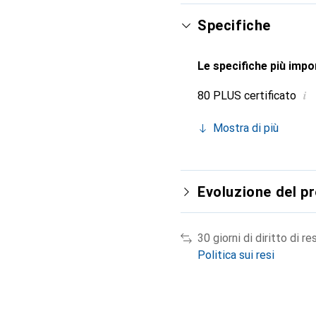
apprezzano la qualità e 
contribuisce alla stabili
Specifiche
Le specifiche più impor
i
80 PLUS certificato
Mostra di più
Evoluzione del p
30 giorni di diritto di re
Politica sui resi