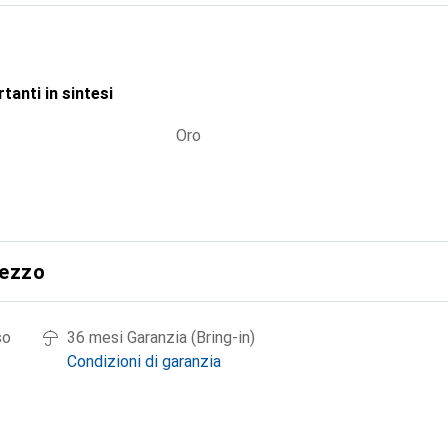
l'affidabilità. Offre una base solida per il funzionamento dei c
tà e alla longevità dell'intero sistema.
tanti in sintesi
Oro
rezzo
so
36 mesi Garanzia (Bring-in)
Condizioni di garanzia