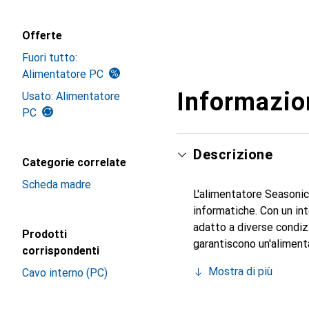
Offerte
Fuori tutto:
Alimentatore PC
Informazion
Usato: Alimentatore
PC
Descrizione
Categorie correlate
Scheda madre
L'alimentatore Seasonic
informatiche. Con un int
adatto a diverse condizi
Prodotti
garantiscono un'aliment
corrispondenti
alimentatore è in grado
Mostra di più
Cavo interno (PC)
mm di lunghezza, 136 m
un'integrazione semplic