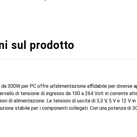
i sul prodotto
 da 300W per PC offre un'alimentazione affidabile per diverse a
ervallo di tensione di ingresso da 100 a 264 Volt in corrente alte
oni di alimentazione. Le tensioni di uscita di 3,3 V, 5 V e 12 V i
azione stabile per i componenti collegati. Con una potenza di 
 di soddisfare le esigenze dei moderni sistemi PC. Le dimensio
m di larghezza e 106 mm di altezza, con una profondità di 40,
e in vari case. Il modello Seasonic EA-300SUG è un'ottima scelta