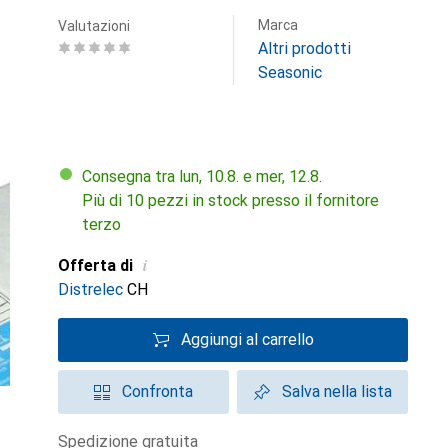
Marca
Valutazioni
Altri prodotti
Seasonic
Consegna tra lun, 10.8. e mer, 12.8.
Più di 10 pezzi in stock presso il fornitore
terzo
i
Offerta di
Distrelec
CH
Aggiungi al carrello
Confronta
Salva nella lista
spedizione gratuita