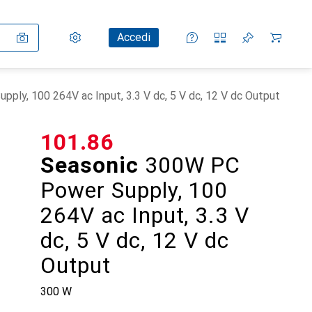
Impostazioni
Conto cliente
Liste di confronto
Liste dei desideri
Carrello
Accedi
ply, 100 264V ac Input, 3.3 V dc, 5 V dc, 12 V dc Output
CHF
101.86
Seasonic
300W PC
Power Supply, 100
264V ac Input, 3.3 V
dc, 5 V dc, 12 V dc
Output
300 W