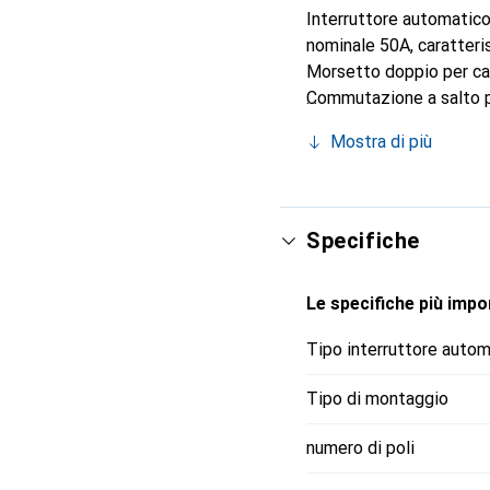
Interruttore automatico
nominale 50A, caratteri
Morsetto doppio per cavi
Commutazione a salto pe
Attivazione dell'elemen
Mostra di più
senza attrezzi e facile 
segnalare le attivazioni
dell'interruttore automa
Morsetti IP20, con cope
Specifiche
semplice dell'unità sing
frontalmente. Tecnologia
Le specifiche più impor
protezione differenziale 
aggiuntivi (opzionali) -
Tipo interruttore auto
corrente di lavoro, atti
automatico iC60N soddi
Tipo di montaggio
certificata VDE.
numero di poli