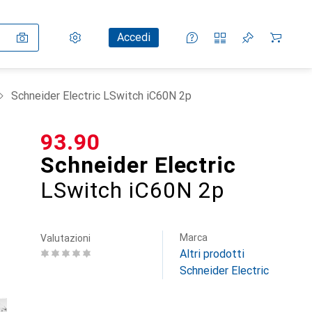
Impostazioni
Conto cliente
Liste di confronto
Liste dei desideri
Carrello
Accedi
Schneider Electric LSwitch iC60N 2p
CHF
93.90
Schneider Electric
LSwitch iC60N 2p
Marca
Valutazioni
Altri prodotti
Schneider Electric