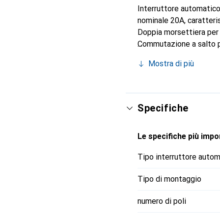
Interruttore automatico
nominale 20A, caratteri
Doppia morsettiera per c
Commutazione a salto pe
Attivazione dell'elemen
Mostra di più
senza attrezzi e facile 
segnalare le attivazioni
dell'interruttore automa
Morsetti IP20, copertur
Specifiche
del dispositivo singolo 
Combinabile con i dispos
Le specifiche più impor
Vigi iC60. Moduli ausili
attivazione di errore, in
Tipo interruttore auto
sovratensione. Colore R
60898-1 (fino a 40A) e I
Tipo di montaggio
numero di poli