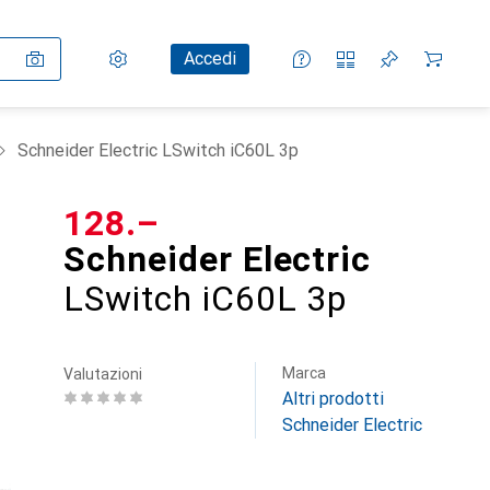
Impostazioni
Conto cliente
Liste di confronto
Liste dei desideri
Carrello
Accedi
Schneider Electric LSwitch iC60L 3p
CHF
128.–
Schneider Electric
LSwitch iC60L 3p
Marca
Valutazioni
Altri prodotti
Schneider Electric