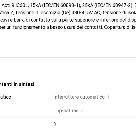
 Acti 9 iC60L, 15kA (IEC/EN 60898-1), 25kA (IEC/EN 60947-2). 3
stica Z, tensione di esercizio (Ue) 380-415V AC, tensione di iso
avi e barra di contatto sulla parte superiore e inferiore del disp
r un funzionamento a basso usura dei contatti. Copertura di i
to di fissaggio per guida DIN sulla parte frontale del dispositi
accessibilità per l'utente. Con indicatore meccanico di errore fro
 dovute a sovraccarico o cortocircuito. Indicatore di contatto si
tico, con indicazione verde per garantire l'assenza di tensione su
a di isolamento mobile. Morsettiera semplice dall'alto o dal bas
con barra di fase installata, grazie all'elemento di fissaggio acc
itivi di protezione differenziale della serie Acti 9 iID e con il 
tanti in sintesi
ari aggiuntivi (opzionali) per la visualizzazione della posizione 
terruttore di corrente di lavoro, interruttore di sottotensione, in
i
matico
Interruttore automatico
AL 9003. L'interruttore automatico iC60L soddisfa le seguenti 
EC/EN 60947-2. Inoltre, questa serie è certificata VDE.
i
Top-hat rail
3