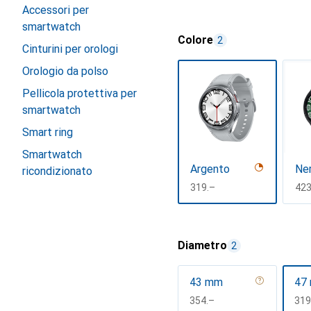
Accessori per
smartwatch
Colore
2
Cinturini per orologi
Orologio da polso
Pellicola protettiva per
smartwatch
Smart ring
Smartwatch
Argento
Ne
ricondizionato
CHF
319.–
CH
423
Mostra di più
Diametro
2
43 mm
47
CHF
354.–
CH
319