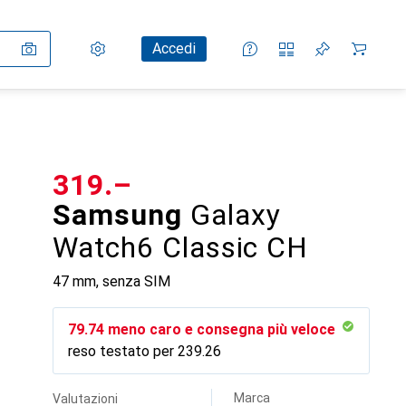
Impostazioni
Conto cliente
Liste di confronto
Liste dei desideri
Carrello
Accedi
CHF
319.–
Samsung
Galaxy
Watch6 Classic CH
47 mm, senza SIM
CHF
79.74
meno caro e consegna più veloce
reso testato per
CHF
239.26
Marca
Valutazioni