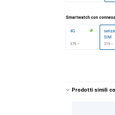
Mostra di più
Smartwatch con conness
4G
senza
SIM
CHF
379.–
CHF
319.–
Mostra di più
Prodotti simili c