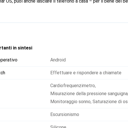
r OS, puoi anche lasciare il telefono a casa – per il bene del be
tanti in sintesi
operativo
Android
tch
Effettuare e rispondere a chiamate
Cardiofrequenzimetro
,
Misurazione della pressione sanguigna
Monitoraggio sonno
,
Saturazione di o
Escursionismo
Silicone