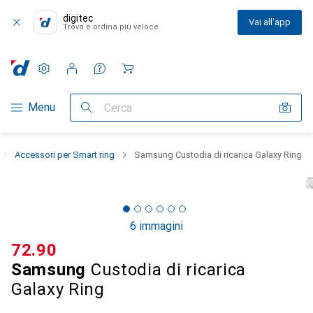
digitec
Vai all'app
Trova e ordina più veloce
Impostazioni
Conto cliente
Liste di confronto
Liste dei desideri
Carrello
Categoria Navigazione
Menu
Cerca
Accessori per Smart ring
Samsung Custodia di ricarica Galaxy Ring
6 immagini
CHF
72.90
Samsung
Custodia di ricarica
Galaxy Ring