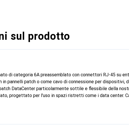
i sul prodotto
mato di categoria 6A preassemblato con connettori RJ-45 su ent
in pannelli patch o come cavo di connessione per dispositivi, de
atch DataCenter particolarmente sottile e flessibile della nostr
to, progettato per l'uso in spazi ristretti come i data center. 
to preassemblato con connettori RJ-45 su entrambe le estremità
Durevole grazie al supporto di trazione stampato. Cablaggio dei 
zione: 8 fili.