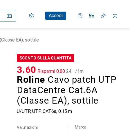
Impostazioni
Conto cliente
Liste di confronto
Liste dei desideri
Carrello
Accedi
Classe EA), sottile
SCONTO SULLA QUANTITÀ
CHF
3.60
Risparmi
CHF
0.80
CHF
24.–
/
1m
Roline
Cavo patch UTP
DataCentre Cat.6A
(Classe EA), sottile
U/UTP, UTP, CAT6a, 0.15 m
Marca
Valutazioni