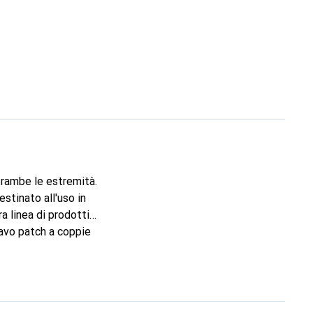
rambe le estremità.
stinato all'uso in
a linea di prodotti
Cavo patch a coppie
. Per l'uso in reti
contatti: 1:1 secondo