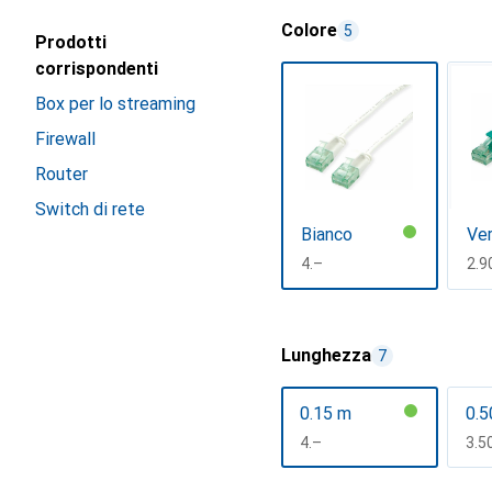
Colore
5
Prodotti
corrispondenti
Box per lo streaming
Firewall
Router
Switch di rete
Bianco
Ve
CHF
4.–
CH
2.9
Mostra di più
Lunghezza
7
0.15 m
0.5
CHF
4.–
CH
3.5