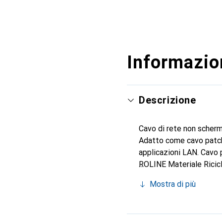
Mostra di più
Informazion
Descrizione
Cavo di rete non scher
Adatto come cavo patch 
applicazioni LAN. Cavo p
ROLINE Materiale Ricicla
intrecciate non scherma
Mostra di più
Ethernet a 10 gigabit. 
EIA/TIA568, 8 fili. Costru