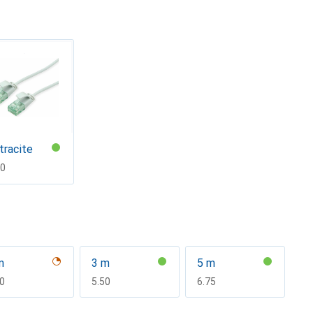
tracite
F
90
m
3 m
5 m
F
70
CHF
5.50
CHF
6.75