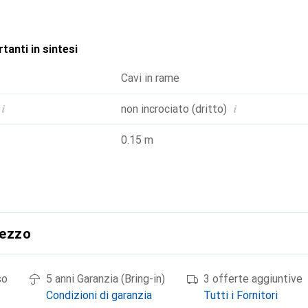
tanti in sintesi
Cavi in rame
i
i
non incrociato (dritto)
0.15 m
rezzo
so
5 anni Garanzia (Bring-in)
3 offerte aggiuntive
Condizioni di garanzia
Tutti i Fornitori