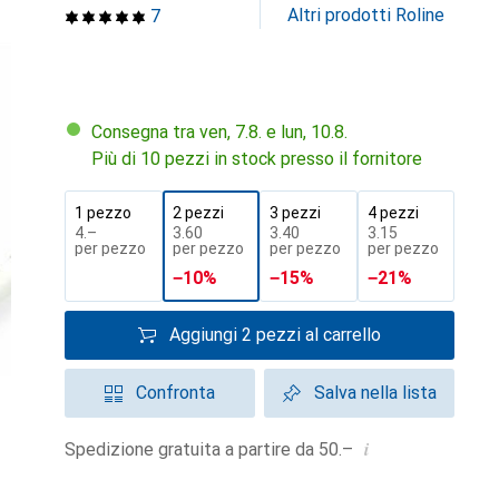
Altri prodotti Roline
7
Consegna tra ven, 7.8. e lun, 10.8.
Più di 10 pezzi in stock presso il fornitore
1 pezzo
2 pezzi
3 pezzi
4 pezzi
CHF
4.–
CHF
3.60
CHF
3.40
CHF
3.15
per pezzo
per pezzo
per pezzo
per pezzo
−
10
%
−
15
%
−
21
%
Aggiungi 2 pezzi al carrello
Confronta
Salva nella lista
i
Spedizione gratuita a partire da 50.–