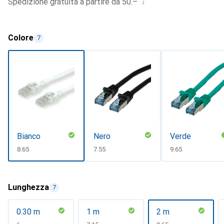
i
Spedizione gratuita a partire da 50.–
Colore
7
Bianco
Nero
Verde
CHF
8.65
CHF
7.55
CHF
9.65
Lunghezza
7
0.30 m
1 m
2 m