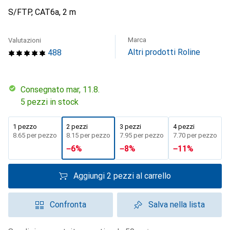
S/FTP, CAT6a, 2 m
Marca
Valutazioni
Altri prodotti Roline
488
Consegnato mar, 11.8.
5 pezzi in stock
1 pezzo
2 pezzi
3 pezzi
4 pezzi
CHF
8.65
per pezzo
CHF
8.15
per pezzo
CHF
7.95
per pezzo
CHF
7.70
per pezzo
−
6
%
−
8
%
−
11
%
Aggiungi 2 pezzi al carrello
Confronta
Salva nella lista