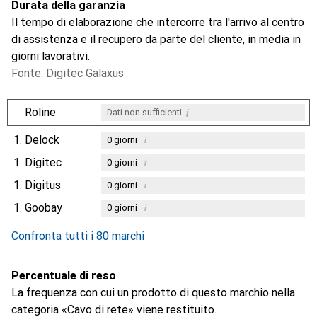
Durata della garanzia
Il tempo di elaborazione che intercorre tra l'arrivo al centro
di assistenza e il recupero da parte del cliente, in media in
giorni lavorativi.
Fonte: Digitec Galaxus
i
Roline
Dati non sufficienti
1.
Delock
i
0
giorni
1.
Digitec
i
0
giorni
1.
Digitus
i
0
giorni
1.
Goobay
i
0
giorni
Confronta tutti i 80 marchi
Percentuale di reso
La frequenza con cui un prodotto di questo marchio nella
categoria «Cavo di rete» viene restituito.