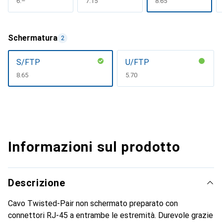
CHF
6.–
CHF
7.15
CHF
8.65
Schermatura
2
S/FTP
U/FTP
CHF
8.65
CHF
5.70
Informazioni sul prodotto
Descrizione
Cavo Twisted-Pair non schermato preparato con
connettori RJ-45 a entrambe le estremità. Durevole grazie