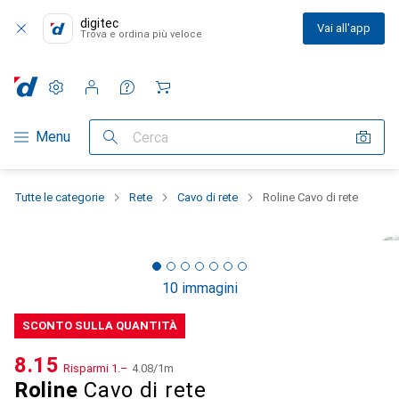
digitec
Vai all'app
Trova e ordina più veloce
Impostazioni
Conto cliente
Liste di confronto
Liste dei desideri
Carrello
Categoria Navigazione
Menu
Cerca
Tutte le categorie
Rete
Cavo di rete
Roline Cavo di rete
10 immagini
SCONTO SULLA QUANTITÀ
CHF
8.15
Risparmi
CHF
1.–
CHF
4.08
/
1m
Roline
Cavo di rete