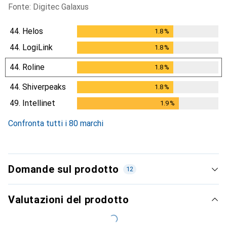
Fonte: Digitec Galaxus
44.
Helos
1.8
%
1.8
%
44.
LogiLink
1.8
%
1.8
%
44.
Roline
1.8
%
1.8
%
44.
Shiverpeaks
1.8
%
1.8
%
49.
Intellinet
1.9
%
1.9
%
Confronta tutti i 80 marchi
Domande sul prodotto
12
Valutazioni del prodotto