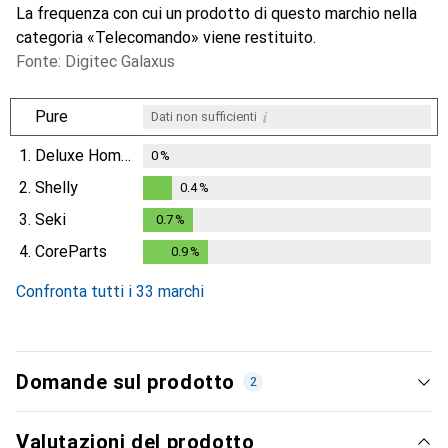
La frequenza con cui un prodotto di questo marchio nella
categoria «Telecomando» viene restituito.
Fonte: Digitec Galaxus
i
Pure
Dati non sufficienti
1.
Deluxe Homeart
0
%
2.
Shelly
0.4
%
0.4
%
3.
Seki
0.7
%
0.7
%
4.
CoreParts
0.9
%
0.9
%
Confronta tutti i 33 marchi
Domande sul prodotto
2
Valutazioni del prodotto