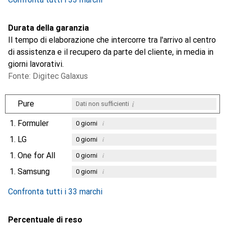
Durata della garanzia
Il tempo di elaborazione che intercorre tra l'arrivo al centro
di assistenza e il recupero da parte del cliente, in media in
giorni lavorativi.
Fonte: Digitec Galaxus
i
Pure
Dati non sufficienti
1.
Formuler
i
0
giorni
1.
LG
i
0
giorni
1.
One for All
i
0
giorni
1.
Samsung
i
0
giorni
Confronta tutti i 33 marchi
Percentuale di reso