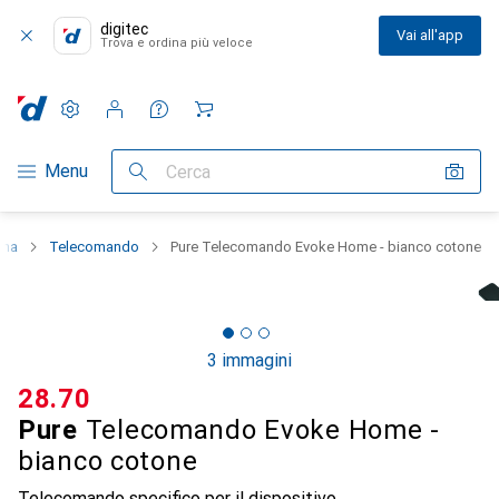
digitec
Vai all'app
Trova e ordina più veloce
Impostazioni
Conto cliente
Liste di confronto
Liste dei desideri
Carrello
Categoria Navigazione
Menu
Cerca
ema
Telecomando
Pure Telecomando Evoke Home - bianco cotone
3 immagini
CHF
28.70
Pure
Telecomando Evoke Home -
bianco cotone
Telecomando specifico per il dispositivo