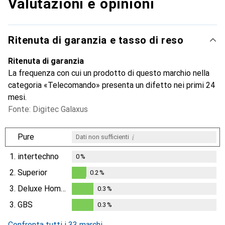
Valutazioni e opinioni
Ritenuta di garanzia e tasso di reso
Ritenuta di garanzia
La frequenza con cui un prodotto di questo marchio nella
categoria «Telecomando» presenta un difetto nei primi 24
mesi.
Fonte: Digitec Galaxus
i
Pure
Dati non sufficienti
1.
intertechno
0
%
2.
Superior
0.2
%
0.2
%
3.
Deluxe Homeart
0.3
%
0.3
%
3.
GBS
0.3
%
0.3
%
Confronta tutti i 33 marchi