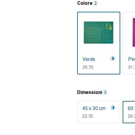
Colore
2
Verde
Pi
CHF
29.70
CH
31.
Mostra di più
Dimensioni
3
45 x 30 cm
60 
CHF
22.70
CH
29.
Mostra di più