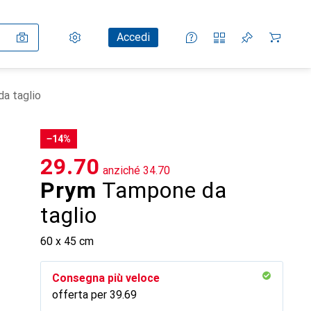
Impostazioni
Conto cliente
Liste di confronto
Liste dei desideri
Carrello
Accedi
a taglio
−14%
CHF
29.70
anziché
CHF
34.70
Prym
Tampone da
taglio
60 x 45 cm
Consegna più veloce
offerta per
CHF
39.69