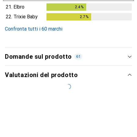
21.
Elbro
2.4
%
2.4
%
22.
Trixie Baby
2.7
%
2.7
%
Confronta tutti i 60 marchi
Domande sul prodotto
61
Valutazioni del prodotto