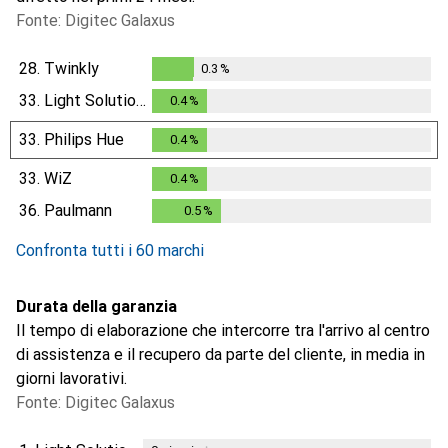
Fonte: Digitec Galaxus
28.
Twinkly
0.3
%
0.3
%
33.
Light Solutions
0.4
%
0.4
%
33.
Philips Hue
0.4
%
0.4
%
33.
WiZ
0.4
%
0.4
%
36.
Paulmann
0.5
%
0.5
%
Confronta tutti i 60 marchi
Durata della garanzia
Il tempo di elaborazione che intercorre tra l'arrivo al centro
di assistenza e il recupero da parte del cliente, in media in
giorni lavorativi.
Fonte: Digitec Galaxus