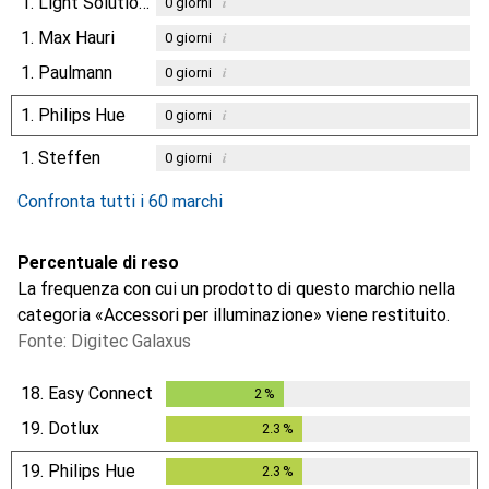
1.
Light Solutions
i
0
giorni
1.
Max Hauri
i
0
giorni
1.
Paulmann
i
0
giorni
1.
Philips Hue
i
0
giorni
1.
Steffen
i
0
giorni
Confronta tutti i 60 marchi
Percentuale di reso
La frequenza con cui un prodotto di questo marchio nella
categoria «Accessori per illuminazione» viene restituito.
Fonte: Digitec Galaxus
18.
Easy Connect
2
%
2
%
19.
Dotlux
2.3
%
2.3
%
19.
Philips Hue
2.3
%
2.3
%