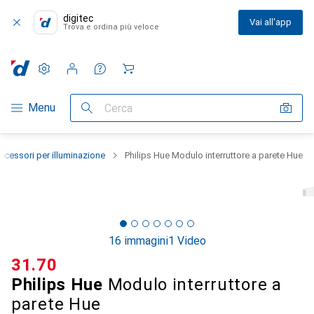
digitec
Vai all'app
Trova e ordina più veloce
Impostazioni
Conto cliente
Liste di confronto
Liste dei desideri
Carrello
Categoria Navigazione
Menu
Cerca
ccessori per illuminazione
Philips Hue Modulo interruttore a parete Hue
16 immagini
1 Video
CHF
31.70
Philips Hue
Modulo interruttore a
parete Hue