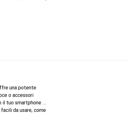
 offre una potente
voce o accessori
on il tuo smartphone o
facili da usare, come
li collegandole a
t. Taglia il nastro
ida.