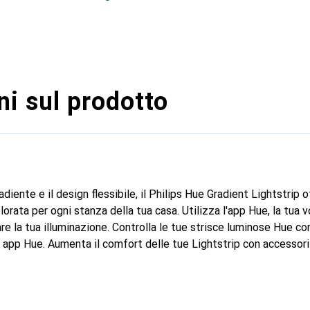
i sul prodotto
adiente e il design flessibile, il Philips Hue Gradient Lightstrip
orata per ogni stanza della tua casa. Utilizza l'app Hue, la tua 
lare la tua illuminazione. Controlla le tue strisce luminose Hue c
 app Hue. Aumenta il comfort delle tue Lightstrip con accessori 
ore di movimento. Controlla le tue Lightstrip con comandi voca
intelligente come Amazon Alexa, Apple HomeKit e Google Assistan
ettori fino a 10 metri e poi attaccalo su qualsiasi superficie sol