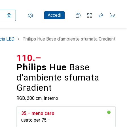
Impostazioni
Conto cliente
Liste di confronto
Liste dei desideri
Carrello
Accedi
scia LED
Philips Hue Base d'ambiente sfumata Gradient
CHF
110.–
Philips Hue
Base
d'ambiente sfumata
Gradient
RGB, 200 cm, Interno
CHF
35.–
meno caro
usato per
CHF
75.–