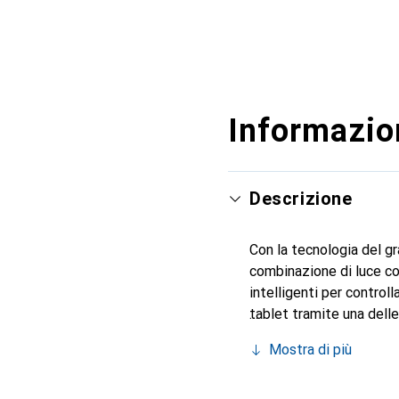
Informazion
Descrizione
Con la tecnologia del gr
combinazione di luce col
intelligenti per control
tablet tramite una delle
un dimmer Hue o un sens
Mostra di più
assistenti per la casa 
LED o allungalo con conn