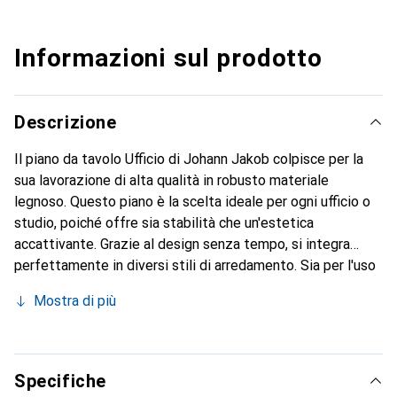
Informazioni sul prodotto
Descrizione
Il piano da tavolo Ufficio di Johann Jakob colpisce per la
sua lavorazione di alta qualità in robusto materiale
legnoso. Questo piano è la scelta ideale per ogni ufficio o
studio, poiché offre sia stabilità che un'estetica
accattivante. Grazie al design senza tempo, si integra
perfettamente in diversi stili di arredamento. Sia per l'uso
quotidiano in home office che come superficie di lavoro in
Mostra di più
un ambiente professionale, il piano da tavolo Ufficio si
distingue per la sua versatilità e durata. Completa il tuo
spazio di lavoro con questo piano da tavolo funzionale ed
estetico di Johann Jakob.
Specifiche