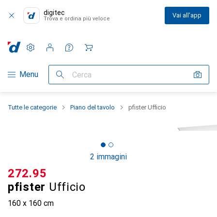
digitec
Vai all'app
Trova e ordina più veloce
Impostazioni
Conto cliente
Liste di confronto
Liste dei desideri
Carrello
Categoria Navigazione
Menu
Cerca
Tutte le categorie
Piano del tavolo
pfister Ufficio
2 immagini
CHF
272.95
pfister
Ufficio
160 x 160 cm