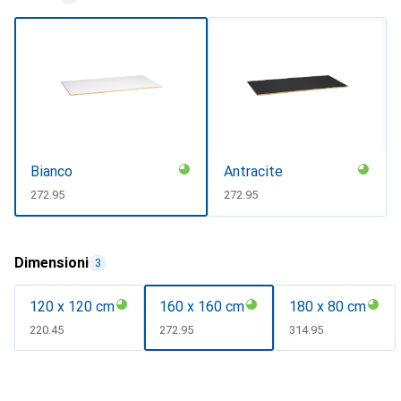
Bianco
Antracite
CHF
272.95
CHF
272.95
Dimensioni
3
120 x 120 cm
160 x 160 cm
180 x 80 cm
CHF
220.45
CHF
272.95
CHF
314.95