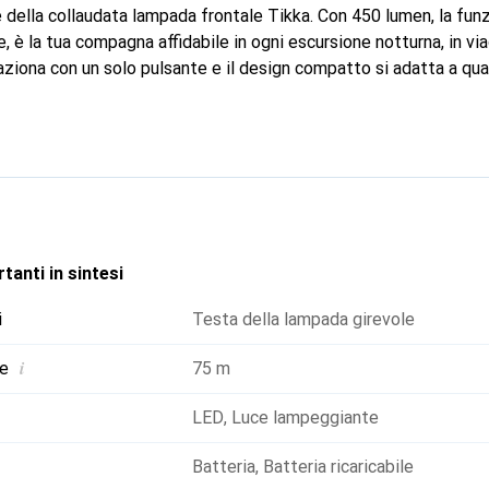
e della collaudata lampada frontale Tikka. Con 450 lumen, la funz
re, è la tua compagna affidabile in ogni escursione notturna, in vi
ziona con un solo pulsante e il design compatto si adatta a qual
tente fornisce ulteriore visibilità, mentre il riflettore fosforesce
l buio. La lampada viene fornita con la batteria ricaricabile Co
e batterie AAA: Hybrid Concept lo rende possibile.
tanti in sintesi
i
Testa della lampada girevole
i
ne
75 m
LED
,
Luce lampeggiante
Batteria
,
Batteria ricaricabile