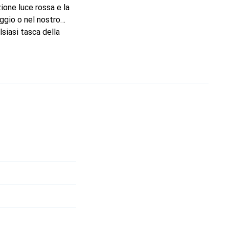
ione luce rossa e la
aggio o nel nostro
siasi tasca della
nte ti aiuta a trovare
re, ma può essere