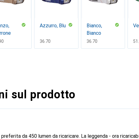
nzo,
Azzurro, Blu
Bianco,
Ve
rrone
Bianco
F
90
CHF
36.70
CHF
36.70
CH
51
i sul prodotto
preferita da 450 lumen da ricaricare. La leggenda - ora ricaricab