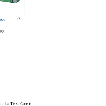
rde
F
.90
ile. La Tikka Core è