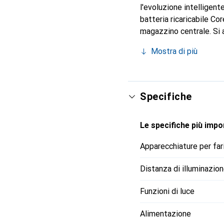
l'evoluzione intelligent
batteria ricaricabile Co
magazzino centrale. Si a
giacca. L'archetto riflet
Mostra di più
rapidamente la lampada a
utilizzata anche con tr
Specifiche
Le specifiche più impor
Apparecchiature per far
Distanza di illuminazio
Funzioni di luce
Alimentazione