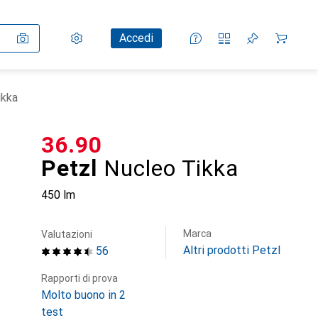
Impostazioni
Conto cliente
Liste di confronto
Liste dei desideri
Carrello
Accedi
ikka
CHF
36.90
Petzl
Nucleo Tikka
450 lm
Marca
Valutazioni
Altri prodotti Petzl
56
Rapporti di prova
Molto buono in 2
test