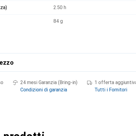
nza)
2.50 h
84 g
rezzo
so
24 mesi Garanzia (Bring-in)
1 offerta aggiuntiv
Condizioni di garanzia
Tutti i Fornitori