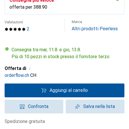
Consegna più veloce
offerta per
CHF
388.90
Marca
Valutazioni
Altri prodotti Peerless
2
Consegna tra mar, 11.8. e gio, 13.8.
Più di 10 pezzi in stock presso il fornitore terzo
i
Offerta di
orderflow.ch
CH
Aggiungi al carrello
Confronta
Salva nella lista
spedizione gratuita