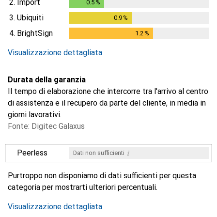
2.
Import
0.5
%
0.5
%
3.
Ubiquiti
0.9
%
0.9
%
4.
BrightSign
1.2
%
1.2
%
Visualizzazione dettagliata
Durata della garanzia
Il tempo di elaborazione che intercorre tra l'arrivo al centro
di assistenza e il recupero da parte del cliente, in media in
giorni lavorativi.
Fonte: Digitec Galaxus
i
Peerless
Dati non sufficienti
i
i
i
i
Dati non sufficienti
Dati non sufficienti
Dati non sufficienti
Dati non sufficienti
Purtroppo non disponiamo di dati sufficienti per questa
categoria per mostrarti ulteriori percentuali.
Visualizzazione dettagliata