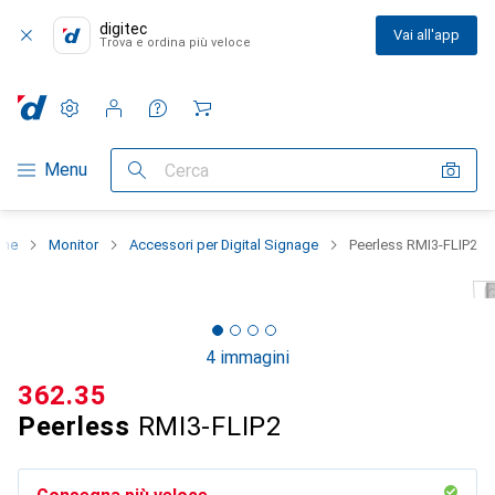
digitec
Vai all'app
Trova e ordina più veloce
Impostazioni
Conto cliente
Liste di confronto
Liste dei desideri
Carrello
Categoria Navigazione
Menu
Cerca
che
Monitor
Accessori per Digital Signage
Peerless RMI3-FLIP2
4 immagini
CHF
362.35
Peerless
RMI3-FLIP2