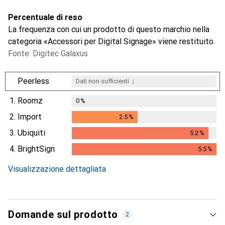
Percentuale di reso
La frequenza con cui un prodotto di questo marchio nella
categoria «Accessori per Digital Signage» viene restituito.
Fonte: Digitec Galaxus
i
Peerless
Dati non sufficienti
1.
Roomz
0
%
2.
Import
2.5
%
2.5
%
3.
Ubiquiti
5.2
%
5.2
%
4.
BrightSign
5.5
%
5.5
%
Visualizzazione dettagliata
Domande sul prodotto
2