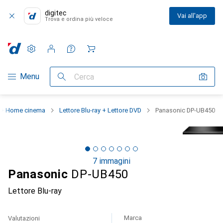
digitec
Vai all'app
Trova e ordina più veloce
Impostazioni
Conto cliente
Liste di confronto
Liste dei desideri
Carrello
Categoria Navigazione
Menu
Cerca
 + Home cinema
Lettore Blu-ray + Lettore DVD
Panasonic DP-UB450
7 immagini
Panasonic
DP-UB450
Lettore Blu-ray
Marca
Valutazioni