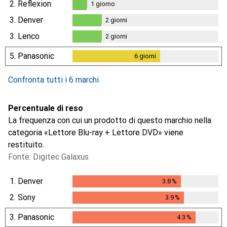
2.
Reflexion
1
giorno
1
giorno
3.
Denver
2
giorni
2
giorni
3.
Lenco
2
giorni
2
giorni
5.
Panasonic
6
giorni
6
giorni
Confronta tutti i 6 marchi
Percentuale di reso
La frequenza con cui un prodotto di questo marchio nella
categoria «Lettore Blu-ray + Lettore DVD» viene
restituito.
Fonte: Digitec Galaxus
1.
Denver
3.8
%
3.8
%
2.
Sony
3.9
%
3.9
%
3.
Panasonic
4.3
%
4.3
%