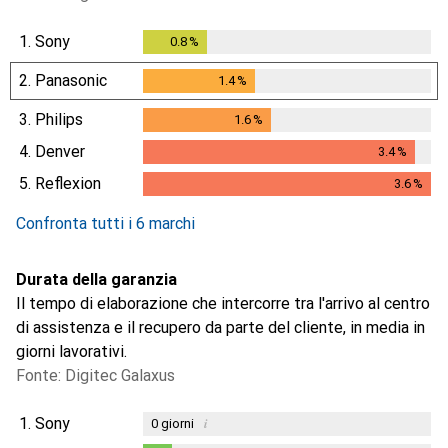
1.
Sony
0.8
%
0.8
%
2.
Panasonic
1.4
%
1.4
%
3.
Philips
1.6
%
1.6
%
4.
Denver
3.4
%
3.4
%
5.
Reflexion
3.6
%
3.6
%
Confronta tutti i 6 marchi
Durata della garanzia
Il tempo di elaborazione che intercorre tra l'arrivo al centro
di assistenza e il recupero da parte del cliente, in media in
giorni lavorativi.
Fonte: Digitec Galaxus
1.
Sony
i
0
giorni