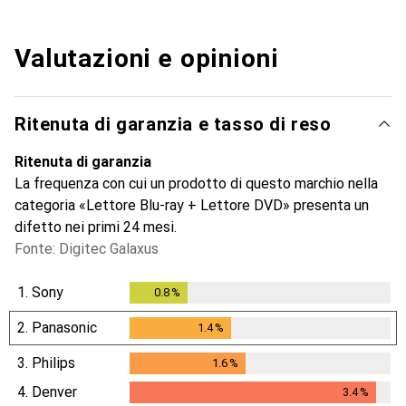
Valutazioni e opinioni
Ritenuta di garanzia e tasso di reso
Ritenuta di garanzia
La frequenza con cui un prodotto di questo marchio nella
categoria «Lettore Blu-ray + Lettore DVD» presenta un
difetto nei primi 24 mesi.
Fonte: Digitec Galaxus
1.
Sony
0.8
%
0.8
%
2.
Panasonic
1.4
%
1.4
%
3.
Philips
1.6
%
1.6
%
4.
Denver
3.4
%