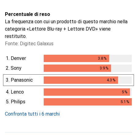
Percentuale di reso
La frequenza con cui un prodotto di questo marchio nella
categoria «Lettore Blu-ray + Lettore DVD» viene
restituito.
Fonte: Digitec Galaxus
1.
Denver
3.8
%
3.8
%
2.
Sony
3.9
%
3.9
%
3.
Panasonic
4.3
%
4.3
%
4.
Lenco
5
%
5
%
5.
Philips
5.1
%
5.1
%
Confronta tutti i 6 marchi