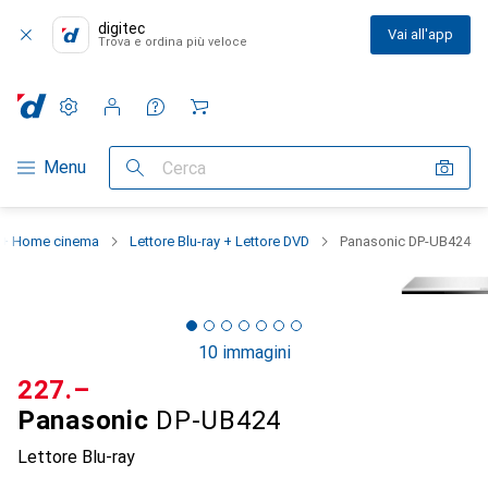
digitec
Vai all'app
Trova e ordina più veloce
Impostazioni
Conto cliente
Liste di confronto
Liste dei desideri
Carrello
Categoria Navigazione
Menu
Cerca
 + Home cinema
Lettore Blu-ray + Lettore DVD
Panasonic DP-UB424
10 immagini
CHF
227.–
Panasonic
DP-UB424
Lettore Blu-ray