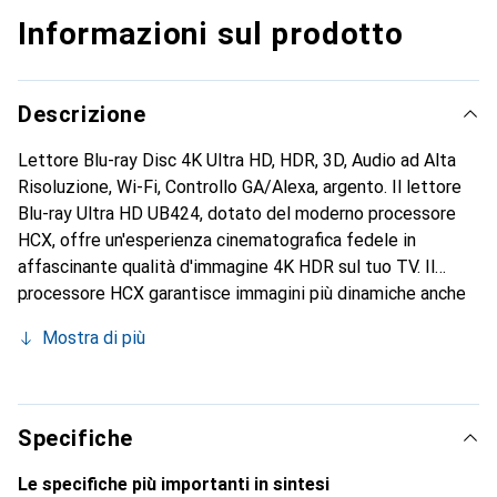
Informazioni sul prodotto
Descrizione
Lettore Blu-ray Disc 4K Ultra HD, HDR, 3D, Audio ad Alta
Risoluzione, Wi-Fi, Controllo GA/Alexa, argento. Il lettore
Blu-ray Ultra HD UB424, dotato del moderno processore
HCX, offre un'esperienza cinematografica fedele in
affascinante qualità d'immagine 4K HDR sul tuo TV. Il
processore HCX garantisce immagini più dinamiche anche
su TV non HDR durante la riproduzione di dischi Blu-ray
Mostra di più
Ultra HD. I suoi processi di crominanza e gradazione dei
colori sono stati appositamente ottimizzati dal Panasonic
Hollywood Laboratory. L'offerta di contenuti HDR ad
altissima risoluzione cresce costantemente. Il UB424 di
Specifiche
Panasonic è dotato di supporto Multi HDR, rendendolo
pronto per il futuro. Oltre al Hybrid Log Gamma per la TV
Le specifiche più importanti in sintesi