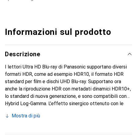
Informazioni sul prodotto
Descrizione
I lettori Ultra HD Blu-ray di Panasonic supportano diversi
formati HDR, come ad esempio HDR10, il formato HDR
standard per film e dischi UHD Blu-ray. Supportano ora
anche la riproduzione HDR con metadati dinamici HDR10+,
lo standard di nuova generazione, e sono compatibili con
Hybrid Log-Gamma. L'effetto sinergico ottenuto con le
tecnologie di imaging originali e di alta qualità di
Mostra di più
Panasonic consente un'uscita delle immagini ancora più
precisa. Viene supportata l'Ultra HD, la prossima
generazione dello standard Blu-ray Disc. Questa