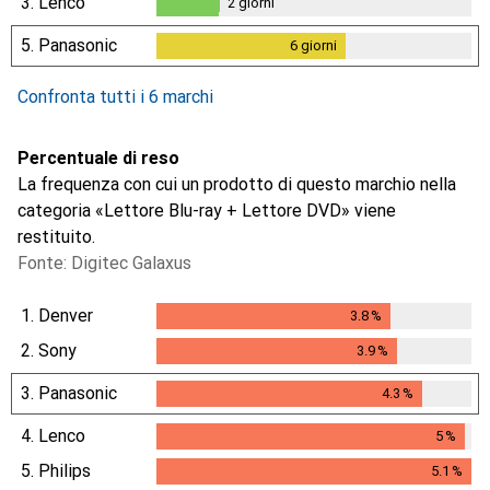
3.
Lenco
2
giorni
2
giorni
5.
Panasonic
6
giorni
6
giorni
Confronta tutti i 6 marchi
Percentuale di reso
La frequenza con cui un prodotto di questo marchio nella
categoria «Lettore Blu-ray + Lettore DVD» viene
restituito.
Fonte: Digitec Galaxus
1.
Denver
3.8
%
3.8
%
2.
Sony
3.9
%
3.9
%
3.
Panasonic
4.3
%
4.3
%
4.
Lenco
5
%
5
%
5.
Philips
5.1
%