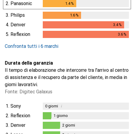
2.
Panasonic
1.4
%
1.4
%
3.
Philips
1.6
%
1.6
%
4.
Denver
3.4
%
3.4
%
5.
Reflexion
3.6
%
3.6
%
Confronta tutti i 6 marchi
Durata della garanzia
Il tempo di elaborazione che intercorre tra l'arrivo al centro
di assistenza e il recupero da parte del cliente, in media in
giorni lavorativi.
Fonte: Digitec Galaxus
1.
Sony
i
0
giorni
2.
Reflexion
1
giorno
1
giorno
3.
Denver
2
giorni
2
giorni