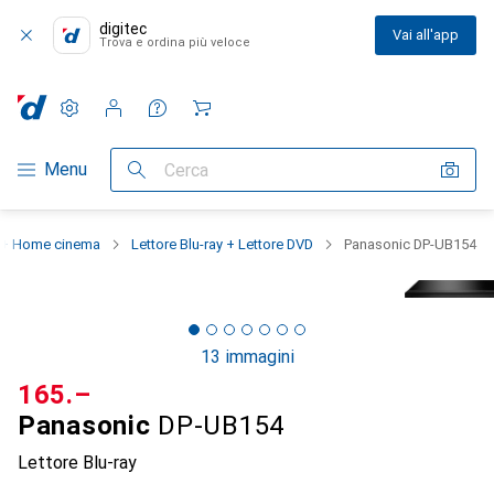
digitec
Vai all'app
Trova e ordina più veloce
Impostazioni
Conto cliente
Liste di confronto
Liste dei desideri
Carrello
Categoria Navigazione
Menu
Cerca
 + Home cinema
Lettore Blu-ray + Lettore DVD
Panasonic DP-UB154
13 immagini
CHF
165.–
Panasonic
DP-UB154
Lettore Blu-ray