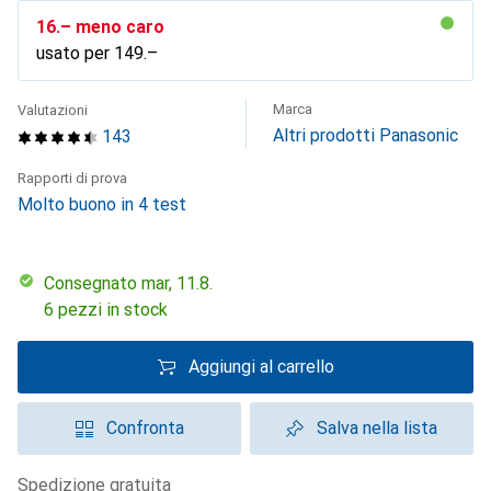
CHF
16.–
meno caro
usato per
CHF
149.–
Marca
Valutazioni
Altri prodotti Panasonic
143
Rapporti di prova
Molto buono in 4 test
Consegnato mar, 11.8.
6 pezzi in stock
Aggiungi al carrello
Confronta
Salva nella lista
spedizione gratuita