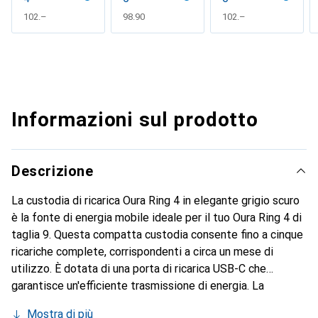
CHF
102.–
CHF
98.90
CHF
102.–
Informazioni sul prodotto
Descrizione
La custodia di ricarica Oura Ring 4 in elegante grigio scuro
è la fonte di energia mobile ideale per il tuo Oura Ring 4 di
taglia 9. Questa compatta custodia consente fino a cinque
ricariche complete, corrispondenti a circa un mese di
utilizzo. È dotata di una porta di ricarica USB-C che
garantisce un'efficiente trasmissione di energia. La
funzione di ricarica rapida carica completamente l'anello in
Mostra di più