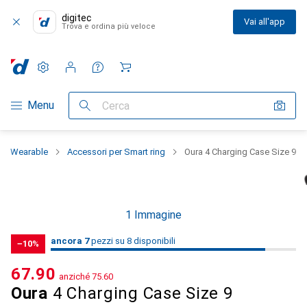
digitec
Vai all'app
Trova e ordina più veloce
Impostazioni
Conto cliente
Liste di confronto
Liste dei desideri
Carrello
Categoria Navigazione
Menu
Cerca
Wearable
Accessori per Smart ring
Oura 4 Charging Case Size 9
1 Immagine
7
7
ancora 7
/ 8
/ 8 in vendita
pezzi su 8 disponibili
−10%
CHF
67.90
anziché
CHF
75.60
Oura
4 Charging Case Size 9