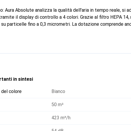
o: Aura Absolute analizza la qualità dell'aria in tempo reale, si a
 tramite il display di controllo a 4 colori. Grazie al filtro HEPA 14
% su particelle fino a 0,3 micrometri. La dotazione comprende a
e controllo vocale.
tanti in sintesi
 del colore
Bianco
50 m²
423 m³/h
54 dB