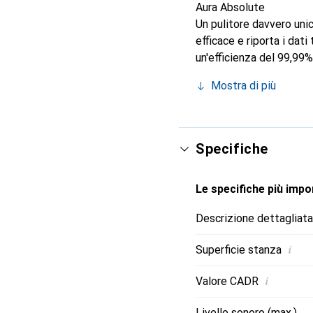
Aura Absolute
Un pulitore davvero unic
efficace e riporta i dati
un'efficienza del 99,99
C, un ionizzatore, Wi-Fi 
Mostra di più
Specifiche
Le specifiche più impor
Descrizione dettagliata
i
Superficie stanza
i
Valore CADR
Livello sonoro (max.)