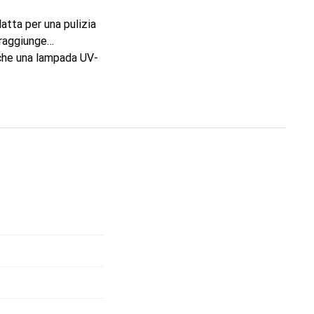
datta per una pulizia
, raggiunge
nche una lampada UV-