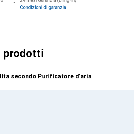
so
24 mesi Garanzia (Bring-in)
Condizioni di garanzia
 prodotti
dita secondo Purificatore d'aria