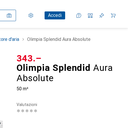
Impostazioni
Conto cliente
Liste di confronto
Liste dei desideri
Carrello
Accedi
tore d'aria
Olimpia Splendid Aura Absolute
CHF
343.–
Olimpia Splendid
Aura
Absolute
50 m²
Valutazioni