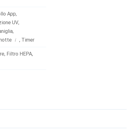
llo App
,
zione UV
,
niglia
,
i
notte
,
Timer
ere
,
Filtro HEPA
,