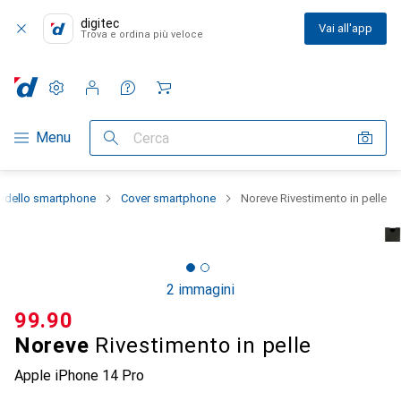
digitec
Vai all'app
Trova e ordina più veloce
Impostazioni
Conto cliente
Liste di confronto
Liste dei desideri
Carrello
Categoria Navigazione
Menu
Cerca
e dello smartphone
Cover smartphone
Noreve Rivestimento in pelle
2 immagini
CHF
99.90
Noreve
Rivestimento in pelle
Apple iPhone 14 Pro