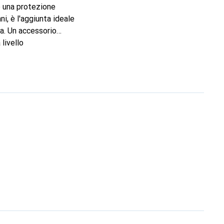
re una protezione
i, è l'aggiunta ideale
ta. Un accessorio
livello
l cliente esigente.