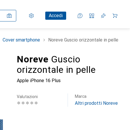
Impostazioni
Conto cliente
Liste di confronto
Liste dei desideri
Carrello
Accedi
Cover smartphone
Noreve Guscio orizzontale in pelle
Noreve
Guscio
orizzontale in pelle
Apple iPhone 16 Plus
Marca
Valutazioni
Altri prodotti Noreve