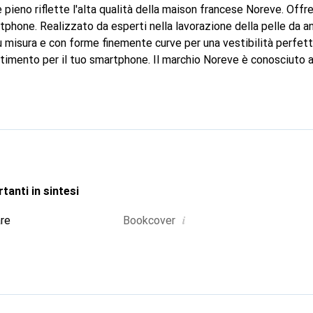
 pieno riflette l'alta qualità della maison francese Noreve. Off
tphone. Realizzato da esperti nella lavorazione della pelle da ann
Su misura e con forme finemente curve per una vestibilità perfet
stimento per il tuo smartphone. Il marchio Noreve è conosciuto a 
i prodotti di alta qualità ed è sempre una scelta eccellente per i
tanti in sintesi
i
are
Bookcover