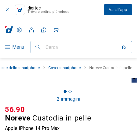
digitec
Vai all'app
Trova e ordina più veloce
Impostazioni
Conto cliente
Liste di confronto
Liste dei desideri
Carrello
Categoria Navigazione
Menu
Cerca
zione dello smartphone
Cover smartphone
Noreve Custodia in pelle
2 immagini
CHF
56.90
Noreve
Custodia in pelle
Apple iPhone 14 Pro Max