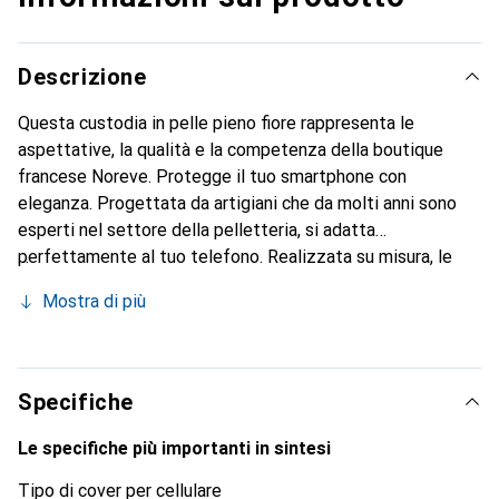
Descrizione
Questa custodia in pelle pieno fiore rappresenta le
aspettative, la qualità e la competenza della boutique
francese Noreve. Protegge il tuo smartphone con
eleganza. Progettata da artigiani che da molti anni sono
esperti nel settore della pelletteria, si adatta
perfettamente al tuo telefono. Realizzata su misura, le
sue curve raffinate le conferiscono una vera seconda pelle.
Mostra di più
Diventa un accessorio chic e indispensabile per il tuo
smartphone. Riconosciuto a livello internazionale per i suoi
prodotti di alta qualità, il marchio Noreve è una scelta
sicura per una clientela esigente.
Specifiche
Le specifiche più importanti in sintesi
Tipo di cover per cellulare