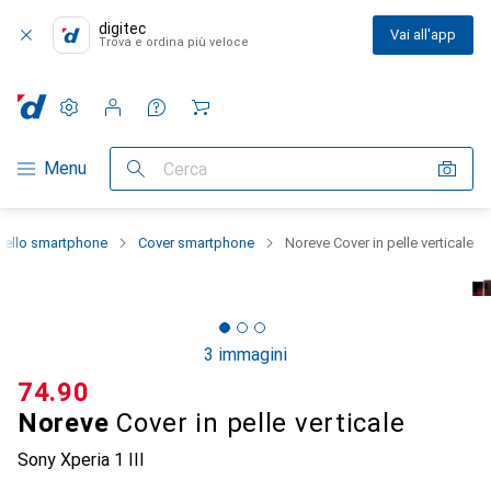
digitec
Vai all'app
Trova e ordina più veloce
Impostazioni
Conto cliente
Liste di confronto
Liste dei desideri
Carrello
Categoria Navigazione
Menu
Cerca
dello smartphone
Cover smartphone
Noreve Cover in pelle verticale
3 immagini
CHF
74.90
Noreve
Cover in pelle verticale
Sony Xperia 1 III