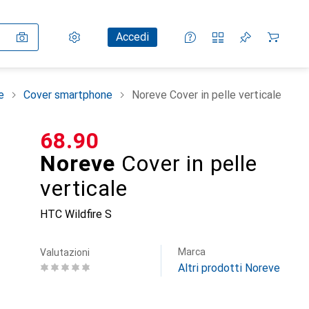
Impostazioni
Conto cliente
Liste di confronto
Liste dei desideri
Carrello
Accedi
e
Cover smartphone
Noreve Cover in pelle verticale
CHF
68.90
Noreve
Cover in pelle
verticale
HTC Wildfire S
Marca
Valutazioni
Altri prodotti Noreve