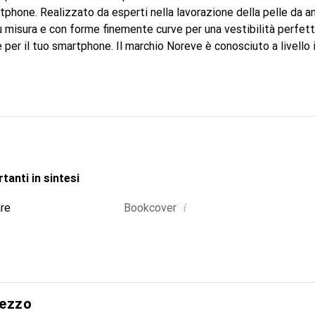
tphone. Realizzato da esperti nella lavorazione della pelle da ann
Su misura e con forme finemente curve per una vestibilità perfet
e per il tuo smartphone. Il marchio Noreve è conosciuto a livello 
alità ed è sempre una scelta eccellente per il cliente esigente.
tanti in sintesi
i
are
Bookcover
rezzo