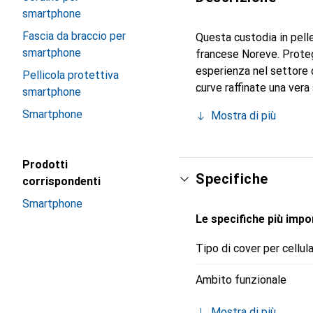
smartphone
Fascia da braccio per
Questa custodia in pelle
smartphone
francese Noreve. Proteg
esperienza nel settore d
Pellicola protettiva
curve raffinate una vera
smartphone
smartphone. Il marchio N
Smartphone
Mostra di più
una scelta affidabile pe
Prodotti
Specifiche
corrispondenti
Smartphone
Le specifiche più impor
Tipo di cover per cellul
Ambito funzionale
Mostra di più