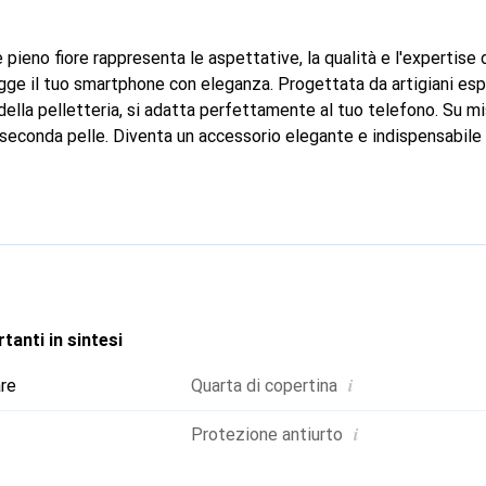
 pieno fiore rappresenta le aspettative, la qualità e l'expertise
ge il tuo smartphone con eleganza. Progettata da artigiani espe
ella pelletteria, si adatta perfettamente al tuo telefono. Su mi
 seconda pelle. Diventa un accessorio elegante e indispensabile 
oreve è riconosciuto a livello internazionale per i suoi prodotti 
r una clientela esigente.
tanti in sintesi
i
are
Quarta di copertina
i
Protezione antiurto