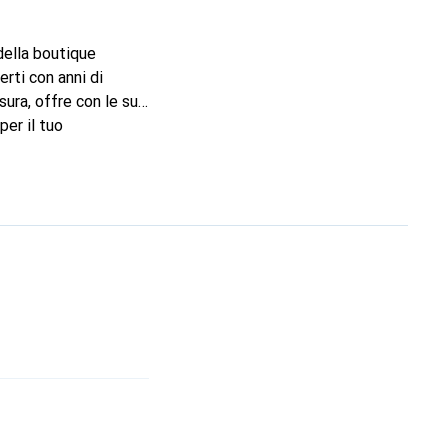
 della boutique
rti con anni di
sura, offre con le sue
per il tuo
di alta qualità ed è