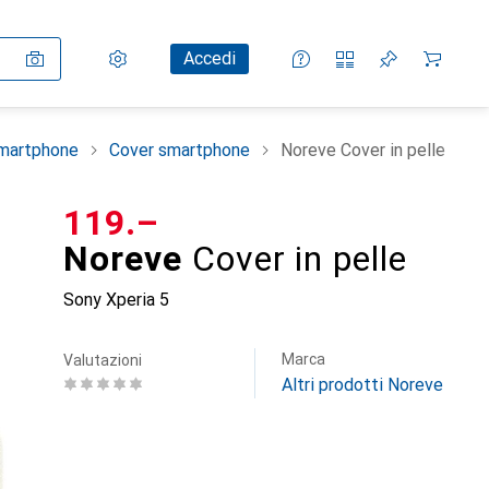
Impostazioni
Conto cliente
Liste di confronto
Liste dei desideri
Carrello
Accedi
smartphone
Cover smartphone
Noreve Cover in pelle
CHF
119.–
Noreve
Cover in pelle
Sony Xperia 5
Marca
Valutazioni
Altri prodotti Noreve