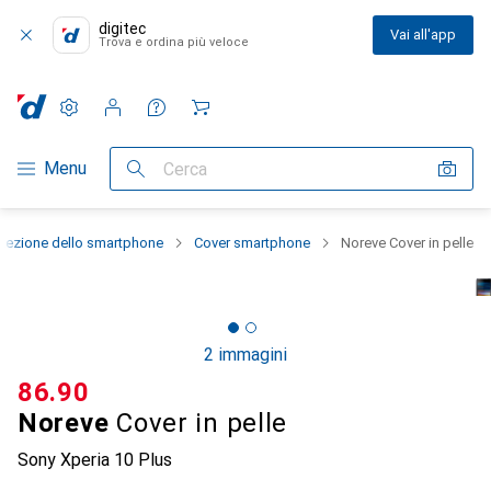
digitec
Vai all'app
Trova e ordina più veloce
Impostazioni
Conto cliente
Liste di confronto
Liste dei desideri
Carrello
Categoria Navigazione
Menu
Cerca
otezione dello smartphone
Cover smartphone
Noreve Cover in pelle
2 immagini
CHF
86.90
Noreve
Cover in pelle
Sony Xperia 10 Plus