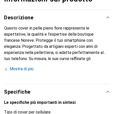
Descrizione
Questo cover in pelle pieno fiore rappresenta le
aspettative, la qualità e l'expertise della boutique
francese Noreve. Protegge il tuo smartphone con
eleganza. Progettato da artigiani esperti con anni di
esperienza nella pelletteria, si adatta perfettamente al
tuo telefono. Su misura, le sue curve raffinate gli
conferiscono una vera seconda pelle. Diventa un
Mostra di più
accessorio chic e indispensabile per il tuo smartphone.
Riconosciuto a livello internazionale per i suoi prodotti di
alta qualità, il marchio Noreve è una scelta affidabile per
una clientela esigente.
Specifiche
Le specifiche più importanti in sintesi
Tipo di cover per cellulare