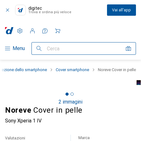
digitec
Vai all'app
Trova e ordina più veloce
Impostazioni
Conto cliente
Liste di confronto
Liste dei desideri
Carrello
Categoria Navigazione
Menu
Cerca
otezione dello smartphone
Cover smartphone
Noreve Cover in pelle
2 immagini
Noreve
Cover in pelle
Sony Xperia 1 IV
Marca
Valutazioni