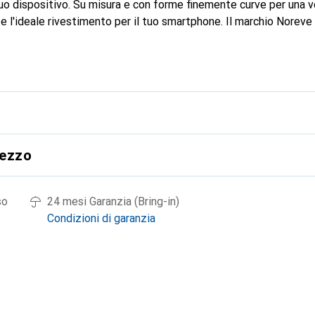
 tuo dispositivo. Su misura e con forme finemente curve per una ve
 l'ideale rivestimento per il tuo smartphone. Il marchio Noreve 
i prodotti di alta qualità ed è sempre una buona scelta per il cli
rezzo
so
24 mesi Garanzia (Bring-in)
Condizioni di garanzia