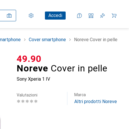
Impostazioni
Conto cliente
Liste di confronto
Liste dei desideri
Carrello
Accedi
smartphone
Cover smartphone
Noreve Cover in pelle
CHF
49.90
Noreve
Cover in pelle
Sony Xperia 1 IV
Marca
Valutazioni
Altri prodotti Noreve