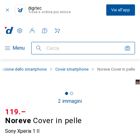
digitec
Vai all'app
Trova e ordina più veloce
Impostazioni
Conto cliente
Liste di confronto
Liste dei desideri
Carrello
Categoria Navigazione
Menu
Cerca
otezione dello smartphone
Cover smartphone
Noreve Cover in pelle
2 immagini
CHF
119.–
Noreve
Cover in pelle
Sony Xperia 1 II