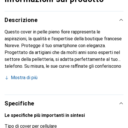
Descrizione
Questo cover in pelle pieno fiore rappresenta le
aspirazioni, la qualità e l'expertise della boutique francese
Noreve. Protegge il tuo smartphone con eleganza.
Progettato da artigiani che da molti anni sono esperti nel
settore della pelletteria, si adatta perfettamente al tuo
telefono. Su misura, le sue curve raffinate gli conferiscono
una vera seconda pelle. Diventa un accessorio elegante e
Mostra di più
imprescindibile per il tuo smartphone. Riconosciuto a
livello internazionale per i suoi prodotti di alta qualità, il
marchio Noreve è una scelta sicura per una clientela
esigente.
Specifiche
Le specifiche più importanti in sintesi
Tipo di cover per cellulare