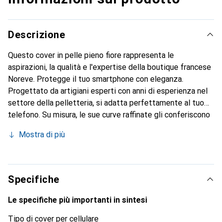
Descrizione
Questo cover in pelle pieno fiore rappresenta le
aspirazioni, la qualità e l'expertise della boutique francese
Noreve. Protegge il tuo smartphone con eleganza.
Progettato da artigiani esperti con anni di esperienza nel
settore della pelletteria, si adatta perfettamente al tuo
telefono. Su misura, le sue curve raffinate gli conferiscono
una vera seconda pelle. Diventa un accessorio elegante e
Mostra di più
indispensabile per il tuo smartphone. Riconosciuto a livello
internazionale per i suoi prodotti di alta qualità, il marchio
Noreve è una scelta affidabile per una clientela esigente.
Specifiche
Le specifiche più importanti in sintesi
Tipo di cover per cellulare