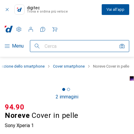
digitec
Vai all'app
Trova e ordina più veloce
Impostazioni
Conto cliente
Liste di confronto
Liste dei desideri
Carrello
Categoria Navigazione
Menu
Cerca
otezione dello smartphone
Cover smartphone
Noreve Cover in pelle
2 immagini
CHF
94.90
Noreve
Cover in pelle
Sony Xperia 1