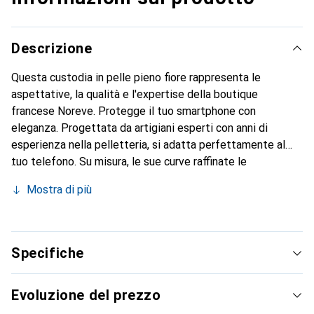
Descrizione
Questa custodia in pelle pieno fiore rappresenta le
aspettative, la qualità e l'expertise della boutique
francese Noreve. Protegge il tuo smartphone con
eleganza. Progettata da artigiani esperti con anni di
esperienza nella pelletteria, si adatta perfettamente al
tuo telefono. Su misura, le sue curve raffinate le
conferiscono una vera seconda pelle. Diventa un
Mostra di più
accessorio chic e indispensabile per il tuo smartphone.
Riconosciuto a livello internazionale per i suoi prodotti di
alta qualità, il marchio Noreve è una scelta affidabile per
una clientela esigente.
Specifiche
Evoluzione del prezzo