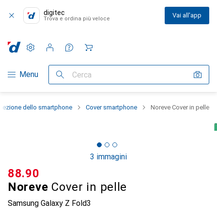
digitec
Vai all'app
Trova e ordina più veloce
Impostazioni
Conto cliente
Liste di confronto
Liste dei desideri
Carrello
Categoria Navigazione
Menu
Cerca
otezione dello smartphone
Cover smartphone
Noreve Cover in pelle
3 immagini
CHF
88.90
Noreve
Cover in pelle
Samsung Galaxy Z Fold3