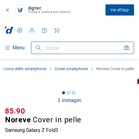
digitec
Vai all'app
Trova e ordina più veloce
Impostazioni
Conto cliente
Liste di confronto
Liste dei desideri
Carrello
Categoria Navigazione
Menu
Cerca
otezione dello smartphone
Cover smartphone
Noreve Cover in pelle
3 immagini
CHF
85.90
Noreve
Cover in pelle
Samsung Galaxy Z Fold3