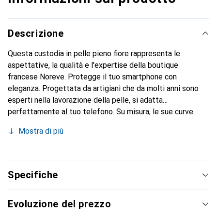
Descrizione
Questa custodia in pelle pieno fiore rappresenta le
aspettative, la qualità e l'expertise della boutique
francese Noreve. Protegge il tuo smartphone con
eleganza. Progettata da artigiani che da molti anni sono
esperti nella lavorazione della pelle, si adatta
perfettamente al tuo telefono. Su misura, le sue curve
raffinate le conferiscono una vera seconda pelle. Diventa
Mostra di più
un accessorio chic e indispensabile per il tuo smartphone.
Riconosciuto a livello internazionale per i suoi prodotti di
alta qualità, il marchio Noreve è una scelta sicura per una
clientela esigente.
Specifiche
Evoluzione del prezzo