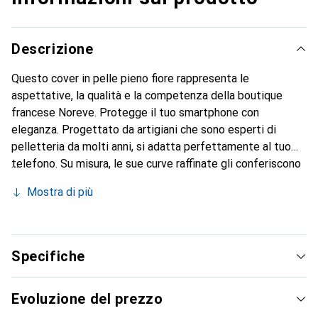
Descrizione
Questo cover in pelle pieno fiore rappresenta le
aspettative, la qualità e la competenza della boutique
francese Noreve. Protegge il tuo smartphone con
eleganza. Progettato da artigiani che sono esperti di
pelletteria da molti anni, si adatta perfettamente al tuo
telefono. Su misura, le sue curve raffinate gli conferiscono
una vera seconda pelle. Diventa un accessorio elegante e
Mostra di più
indispensabile per il tuo smartphone. Riconosciuto a livello
internazionale per i suoi prodotti di alta qualità, il marchio
Noreve è una scelta sicura per una clientela esigente.
Specifiche
Evoluzione del prezzo