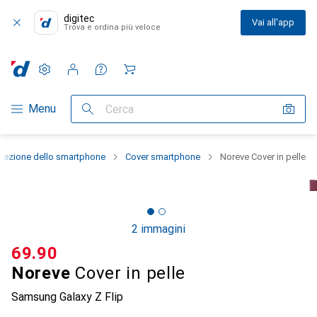
digitec
Vai all'app
Trova e ordina più veloce
Impostazioni
Conto cliente
Liste di confronto
Liste dei desideri
Carrello
Categoria Navigazione
Menu
Cerca
otezione dello smartphone
Cover smartphone
Noreve Cover in pelle
2 immagini
CHF
69.90
Noreve
Cover in pelle
Samsung Galaxy Z Flip