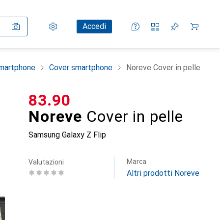
Impostazioni
Conto cliente
Liste di confronto
Liste dei desideri
Carrello
Accedi
smartphone
Cover smartphone
Noreve Cover in pelle
CHF
83.90
Noreve
Cover in pelle
Samsung Galaxy Z Flip
Marca
Valutazioni
Altri prodotti Noreve