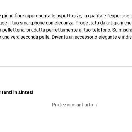
 pieno fiore rappresenta le aspettative, la qualità e l'expertise
ge il tuo smartphone con eleganza. Progettata da artigiani che
a pelletteria, si adatta perfettamente al tuo telefono. Su misura
o una vera seconda pelle. Diventa un accessorio elegante e indis
 a livello internazionale per i suoi prodotti di alta qualità, il 
ientela esigente.
tanti in sintesi
i
Protezione antiurto