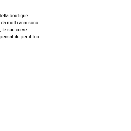
 della boutique
 da molti anni sono
, le sue curve
pensabile per il tuo
marchio Noreve è una