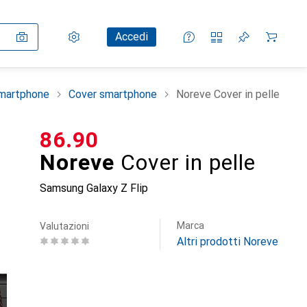
Impostazioni
Conto cliente
Liste di confronto
Liste dei desideri
Carrello
Accedi
smartphone
Cover smartphone
Noreve Cover in pelle
CHF
86.90
Noreve
Cover in pelle
Samsung Galaxy Z Flip
Marca
Valutazioni
Altri prodotti Noreve