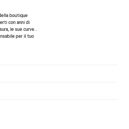
 della boutique
rti con anni di
sura, le sue curve
nsabile per il tuo
marchio Noreve è una