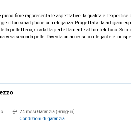
 pieno fiore rappresenta le aspettative, la qualità e l'expertise
ge il tuo smartphone con eleganza. Progettata da artigiani espe
ella pelletteria, si adatta perfettamente al tuo telefono. Su mi
una vera seconda pelle. Diventa un accessorio elegante e indispe
 a livello internazionale per i suoi prodotti di alta qualità, il 
a clientela esigente.
rezzo
so
24 mesi Garanzia (Bring-in)
Condizioni di garanzia