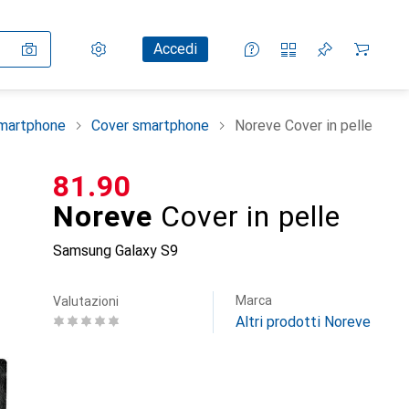
Impostazioni
Conto cliente
Liste di confronto
Liste dei desideri
Carrello
Accedi
smartphone
Cover smartphone
Noreve Cover in pelle
CHF
81.90
Noreve
Cover in pelle
Samsung Galaxy S9
Marca
Valutazioni
Altri prodotti Noreve