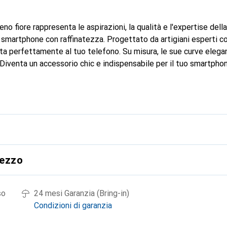
eno fiore rappresenta le aspirazioni, la qualità e l'expertise del
 smartphone con raffinatezza. Progettato da artigiani esperti co
atta perfettamente al tuo telefono. Su misura, le sue curve elega
 Diventa un accessorio chic e indispensabile per il tuo smartpho
r i suoi prodotti di alta qualità, il marchio Noreve è una scelta af
rezzo
so
24 mesi Garanzia (Bring-in)
Condizioni di garanzia