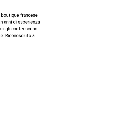
la boutique francese
n anni di esperienza
nti gli conferiscono
ne. Riconosciuto a
fidabile per una