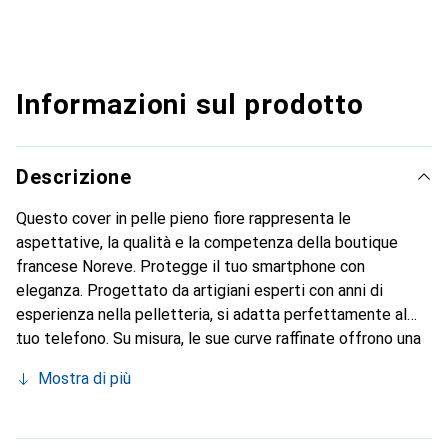
Informazioni sul prodotto
Descrizione
Questo cover in pelle pieno fiore rappresenta le
aspettative, la qualità e la competenza della boutique
francese Noreve. Protegge il tuo smartphone con
eleganza. Progettato da artigiani esperti con anni di
esperienza nella pelletteria, si adatta perfettamente al
tuo telefono. Su misura, le sue curve raffinate offrono una
vera seconda pelle. Diventa un accessorio elegante e
Mostra di più
indispensabile per il tuo smartphone. Il marchio Noreve è
riconosciuto a livello internazionale per i suoi prodotti di
alta qualità ed è una scelta affidabile per una clientela