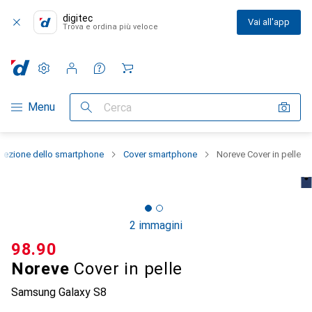
digitec
Vai all'app
Trova e ordina più veloce
Impostazioni
Conto cliente
Liste di confronto
Liste dei desideri
Carrello
Categoria Navigazione
Menu
Cerca
otezione dello smartphone
Cover smartphone
Noreve Cover in pelle
2 immagini
CHF
98.90
Noreve
Cover in pelle
Samsung Galaxy S8