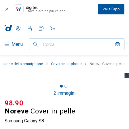
digitec
Vai all'app
Trova e ordina più veloce
Impostazioni
Conto cliente
Liste di confronto
Liste dei desideri
Carrello
Categoria Navigazione
Menu
Cerca
otezione dello smartphone
Cover smartphone
Noreve Cover in pelle
2 immagini
CHF
98.90
Noreve
Cover in pelle
Samsung Galaxy S8