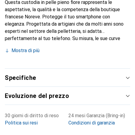
Questa custodia in pelle pieno fiore rappresenta le
aspettative, la qualità e la competenza della boutique
francese Noreve. Protegge il tuo smartphone con
eleganza. Progettata da artigiani che da molti anni sono
esperti nel settore della pelletteria, si adatta
perfettamente al tuo telefono. Su misura, le sue curve
raffinate le conferiscono una vera seconda pelle. Diventa
Mostra di più
un accessorio chic e indispensabile per il tuo smartphone.
Riconosciuto a livello internazionale per i suoi prodotti di
alta qualità, il marchio Noreve è una scelta sicura per una
clientela esigente.
Specifiche
Evoluzione del prezzo
30 giorni di diritto di reso
24 mesi Garanzia (Bring-in)
Politica sui resi
Condizioni di garanzia