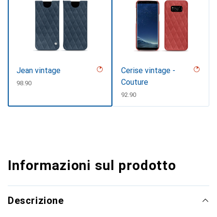
Jean vintage
Cerise vintage -
Couture
CHF
98.90
CHF
92.90
Informazioni sul prodotto
Descrizione